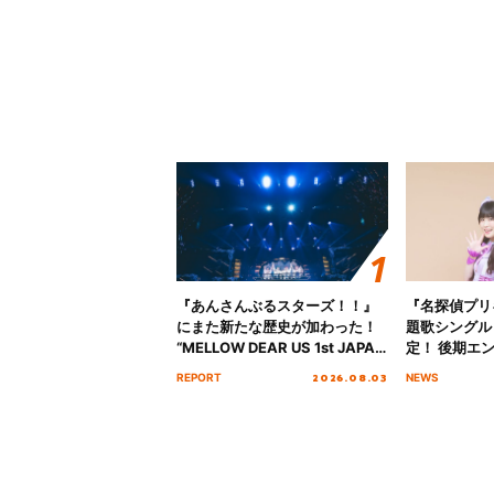
『あんさんぶるスターズ！！』
『名探偵プリ
にまた新たな歴史が加わった！
題歌シングル
“MELLOW DEAR US 1st JAPAN
定！ 後期エ
Tour Final「NICE to meet YOU
「いつかわか
2026.08.03
REPORT
NEWS
!!」Dear 横浜BUNTAI”をレポー
る」TVサイ
ト!!