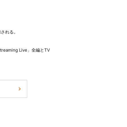
収録される。
aming Live」全編とTV