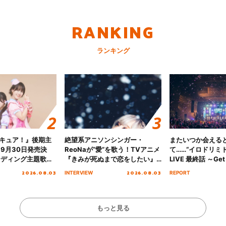
RANKING
ランキング
キュア！』後期主
絶望系アニソンシンガー・
またいつか会える
 9月30日発売決
ReoNaが“愛”を歌う！TVアニメ
て……“イロドリミドリ
ンディング主題歌
『きみが死ぬまで恋をしたい』
LIVE 最終話 ～Get 
る☆きっとあえ
オープニング主題歌「Amore」
MIRAI!!!!!!!!!!!
2026.08.03
2026.08.03
INTERVIEW
REPORT
ズ先行配信開始！
インタビュー
を経てファイナル
演をレポート
もっと見る