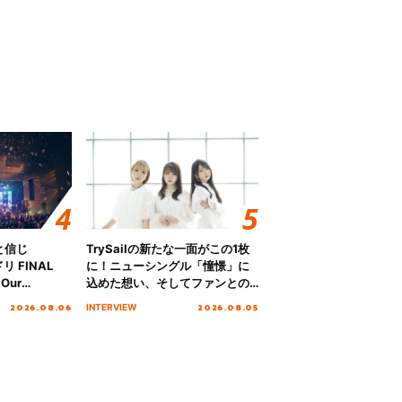
と信じ
TrySailの新たな一面がこの1枚
 FINAL
に！ニューシングル「憧憬」に
Our
込めた想い、そしてファンとの
!!!～”10年の活動
10周年の打ち上げライブを終え
2026.08.06
2026.08.05
INTERVIEW
を迎える本公
た心境を聞いた。