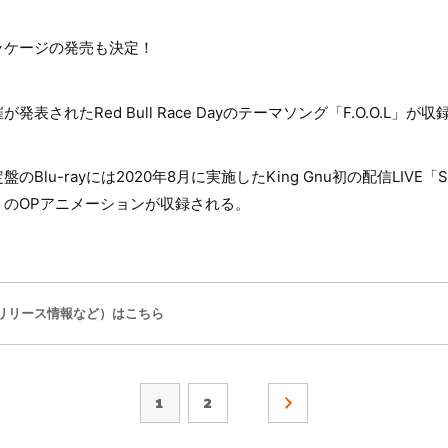
パッケージの発売も決定！
表されたRed Bull Race Dayのテーマソング「F.O.O.L」が
lu-rayには2020年8月に実施したKing Gnu初の配信LIVE「Stre
』のOPアニメーションが収録される。
リリース情報など）はこちら
1
2