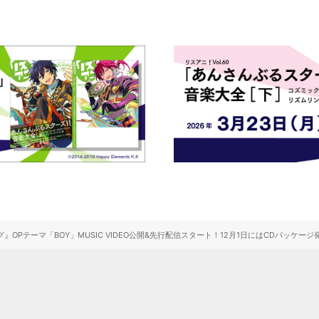
キング』OPテーマ「BOY」MUSIC VIDEO公開&先行配信スタート！12月1日にはCDパッケー