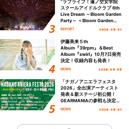
“ラブライブ！蓮ノ空女学院
スクールアイドルクラブ 6th
Live Dream ～Bloom Garden
Party～ ＜Bloom Garden
Party Stage／埼玉公演＞”
2026.08.07
REPORT
Day.2レポート！
伊藤美来５th
Album『39rpm』＆Best
Album『swirl』10月7日発売
決定！収録内容も発表！
2026.08.08
NEWS
「ナガノアニエラフェスタ
2026」全出演アーティスト
発表＆新ステージ初公開！
GEARMANIAの参戦も決定
し、初となる第3ステージの
2026.08.07
NEWS
全貌が明らかに！