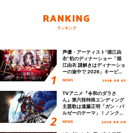
RANKING
ランキング
声優・アーティスト“堀江由
衣”初のディナーショー「堀
江由衣 謎解きはディナーショ
ーの途中で 2026」キービジ
ュアル＆グッズラインナップ
2026.08.07
NEWS
が公開！
TVアニメ『令和のダラさ
ん』第六怪特殊エンディング
主題歌は遠藤正明「ガン・バ
ルゼーのテーマ」！ノンクレ
ジットエンディング映像も公
2026.08.08
NEWS
開！