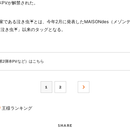
本PVが解禁された。
家である泣き虫☔とは、今年2月に発表したMAISONdes（メゾン
. yama, 泣き虫☔」以来のタッグとなる。
第2弾本PVなど）はこちら
1
2
王様ランキング
SHARE