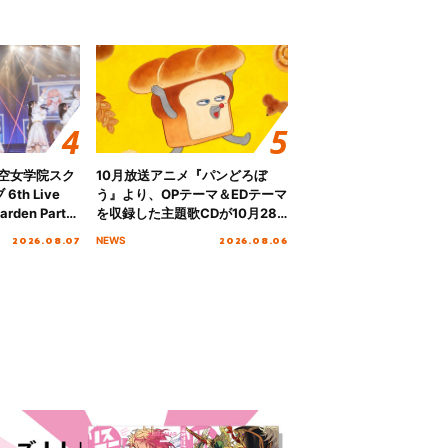
ノ空女学院スク
10月放送アニメ『パンどろぼ
th Live
う』より、OPテーマ＆EDテーマ
rden Party
を収録した主題歌CDが10月28
n Party
日にリリース決定！
2026.08.07
2026.08.06
NEWS
 Day.1レポ