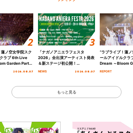
！蓮ノ空女学院スク
「ナガノアニエラフェスタ
“ラブライブ！蓮
ブ 6th Live
2026」全出演アーティスト発表
ールアイドルクラブ 6
om Garden Party
＆新ステージ初公開！
Dream ～Bloom Ga
arden Party
GEARMANIAの参戦も決定し、
～ ＜Bloom Garde
2026.08.07
2026.08.07
NEWS
REPORT
公演＞” Day.2レポ
初となる第3ステージの全貌が明
Stage／埼玉公演＞”
らかに！
ート！
もっと見る