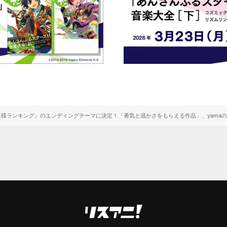
メ『王様ランキング』のエンディングテーマに決定！「勇気と温かさをもらえる作品」、yama