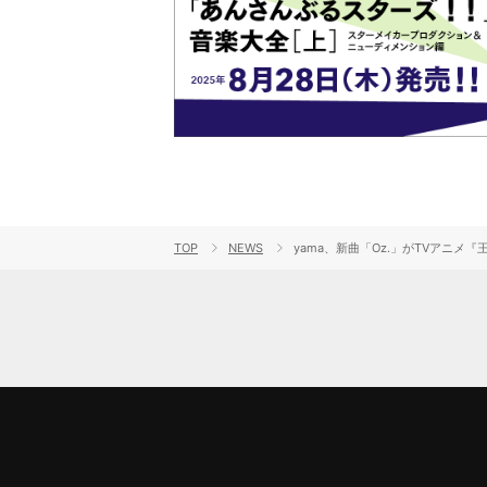
TOP
NEWS
yama、新曲「Oz.」がTVアニ