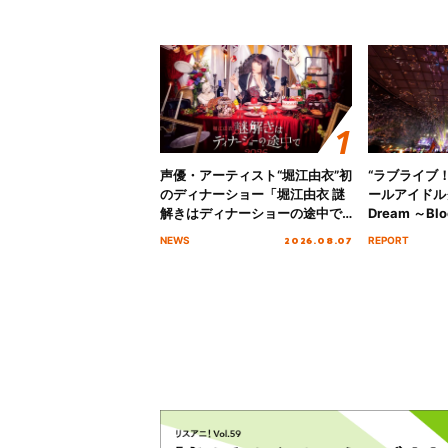
声優・アーティスト“堀江由衣”初
“ラブライブ
のディナーショー「堀江由衣 謎
ールアイドルクラ
解きはディナーショーの途中で
Dream ～Blo
2026」キービジュアル＆グッズ
～ ＜Bloom G
2026.08.07
NEWS
REPORT
ラインナップが公開！
Stage／埼玉
ート！