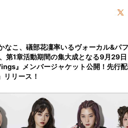
かなこ、礒部花凜率いるヴォーカル&パ
ye、第1章活動期間の集大成となる9月29
e Wings』メンバージャケット公開！先行
am」リリース！