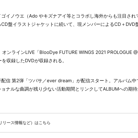
ゴイノウエ（Ado やキズナアイ等とコラボし海外からも注目され
CD盤イラストジャケットに続いて、現メンバーによるCD＋DVD
インLIVE「BlooDye FUTURE WINGS 2021 PROLOGUE @ 
ューを収録したDVDが収録される。
配信 第2弾「ツバサ／ever dream」が配信スタート。アルバム
ョナルな曲調が残り少ない活動期間とリンクしてALBUMへの期
リリース情報など）はこちら