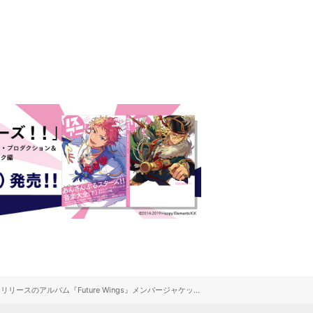
人気声優・高槻かなこ、礒部花凜率いるヴォーカル&パフォーマンスユニットBlooDye、第1章活動期間の集大成となる9月29日リリースのアルバム『Future Wings』メンバージャケット公開！先行配信 第2弾「ツバサ/ever dream」リリース！