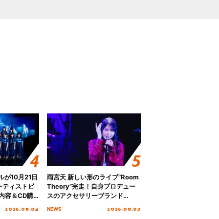
グルが10月21日
雨宮天 新しい形のライブ”Room
ーティストビ
Theory”完走！自身プロデュー
内容＆CD購
スのアクセサリーブランド
「genuine blue」の新作アクセ
2026.08.04
2026.08.03
NEWS
サリー予約も開始！