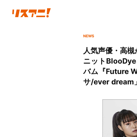
NEWS
人気声優・高槻
ニットBlooD
バム『Futur
サ/ever dre