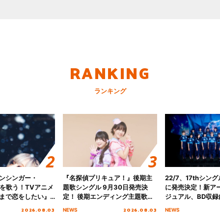
RANKING
ランキング
ンシンガー・
『名探偵プリキュア！』後期主
22/7、17thシン
愛”を歌う！TVアニメ
題歌シングル 9月30日発売決
に発売決定！新ア
まで恋をしたい』
定！ 後期エンディング主題歌
ジュアル、BD収録
主題歌「Amore」
「いつかわかる☆きっとあえ
入者特典も解禁！
2026.08.03
2026.08.03
NEWS
NEWS
る」TVサイズ先行配信開始！