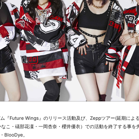
ム『Future Wings』のリリース活動及び、Zeppツアー(延期に
かなこ・礒部花凜・一岡杏奈・櫻井優衣）での活動を終了する事を
BlooDye。