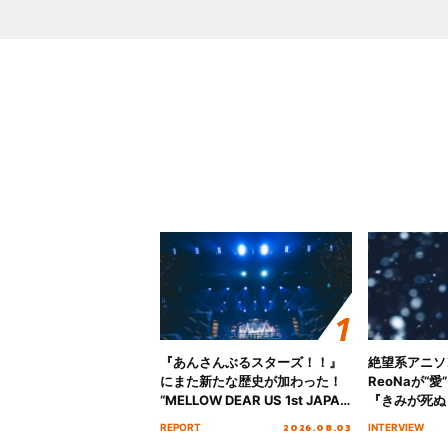
『あんさんぶるスターズ！！』
絶望系アニソ
にまた新たな歴史が加わった！
ReoNaが“
“MELLOW DEAR US 1st JAPAN
『きみが死ぬ
Tour Final「NICE to meet YOU
オープニング
2026.08.03
REPORT
INTERVIEW
!!」Dear 横浜BUNTAI”をレポー
インタビュー