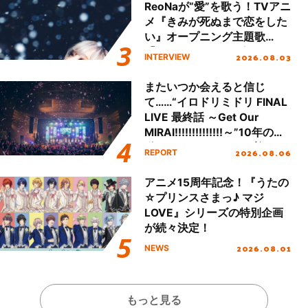
ReoNaが“愛”を歌う！TVアニ
メ『きみが死ぬまで恋をした
い』オープニング主題歌
「Amore」インタビュー
2026.08.03
INTERVIEW
またいつか会えると信じ
て……“イロドリミドリ FINAL
LIVE 最終話 ～Get Our
MIRAI!!!!!!!!!!!!!!～”10年の活
動を経てファイナルを迎える
2026.08.06
REPORT
本公演をレポート
アニメ15周年記念！『うたの
☆プリンスさまっ♪ マジ
LOVE』シリーズの特別企画
が続々決定！
2026.08.01
NEWS
もっと見る