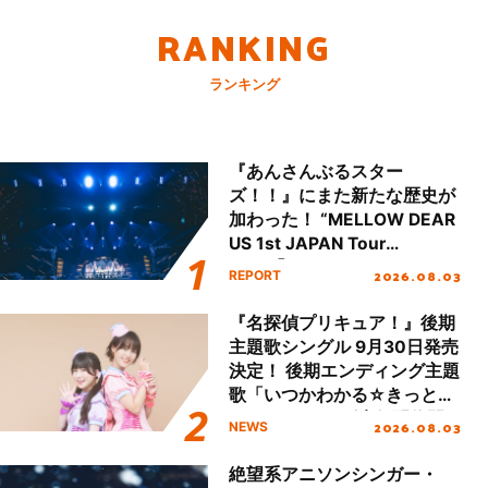
RANKING
ランキング
『あんさんぶるスター
ズ！！』にまた新たな歴史が
加わった！ “MELLOW DEAR
US 1st JAPAN Tour
Final「NICE to meet YOU
2026.08.03
REPORT
!!」Dear 横浜BUNTAI”をレポ
ート!!
『名探偵プリキュア！』後期
主題歌シングル 9月30日発売
決定！ 後期エンディング主題
歌「いつかわかる☆きっとあ
える」TVサイズ先行配信開
2026.08.03
NEWS
始！
絶望系アニソンシンガー・