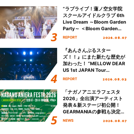
“ラブライブ！蓮ノ空女学院
スクールアイドルクラブ 6th
Live Dream ～Bloom Garden
Party～ ＜Bloom Garden
Party Stage／埼玉公演＞”
2026.08.07
REPORT
Day.1レポート！
『あんさんぶるスター
ズ！！』にまた新たな歴史が
加わった！ “MELLOW DEAR
US 1st JAPAN Tour
Final「NICE to meet YOU
2026.08.03
REPORT
!!」Dear 横浜BUNTAI”をレポ
ート!!
「ナガノアニエラフェスタ
2026」全出演アーティスト
発表＆新ステージ初公開！
GEARMANIAの参戦も決定
し、初となる第3ステージの
2026.08.07
NEWS
全貌が明らかに！