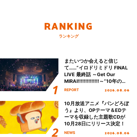
RANKING
ランキング
またいつか会えると信じ
て……“イロドリミドリ FINAL
LIVE 最終話 ～Get Our
MIRAI!!!!!!!!!!!!!!～”10年の活
動を経てファイナルを迎える
2026.08.06
REPORT
本公演をレポート
10月放送アニメ『パンどろぼ
う』より、OPテーマ＆EDテ
ーマを収録した主題歌CDが
10月28日にリリース決定！
2026.08.06
NEWS