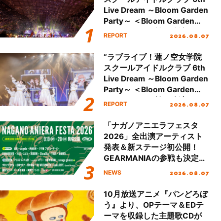
Live Dream ～Bloom Garden
Party～ ＜Bloom Garden
Party Stage／埼玉公演＞”
2026.08.07
REPORT
Day.2レポート！
“ラブライブ！蓮ノ空女学院
スクールアイドルクラブ 6th
Live Dream ～Bloom Garden
Party～ ＜Bloom Garden
Party Stage／埼玉公演＞”
2026.08.07
REPORT
Day.1レポート！
「ナガノアニエラフェスタ
2026」全出演アーティスト
発表＆新ステージ初公開！
GEARMANIAの参戦も決定
し、初となる第3ステージの
2026.08.07
NEWS
全貌が明らかに！
10月放送アニメ『パンどろぼ
う』より、OPテーマ＆EDテ
ーマを収録した主題歌CDが