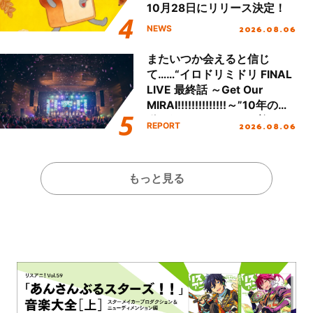
10月28日にリリース決定！
2026.08.06
NEWS
またいつか会えると信じ
て……“イロドリミドリ FINAL
LIVE 最終話 ～Get Our
MIRAI!!!!!!!!!!!!!!～”10年の活
動を経てファイナルを迎える
2026.08.06
REPORT
本公演をレポート
もっと見る