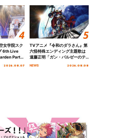
ノ空女学院スク
TVアニメ『令和のダラさん』第
th Live
六怪特殊エンディング主題歌は
rden Party
遠藤正明「ガン・バルゼーのテ
n Party
ーマ」！ノンクレジットエンデ
2026.08.07
2026.08.08
NEWS
 Day.1レポ
ィング映像も公開！