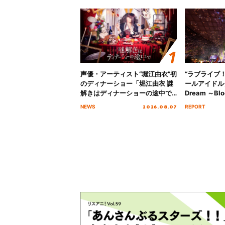
声優・アーティスト“堀江由衣”初
“ラブライブ
のディナーショー「堀江由衣 謎
ールアイドルクラ
解きはディナーショーの途中で
Dream ～Blo
2026」キービジュアル＆グッズ
～ ＜Bloom G
2026.08.07
NEWS
REPORT
ラインナップが公開！
Stage／埼玉
ート！