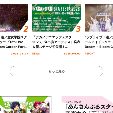
！蓮ノ空女学院スク
「ナガノアニエラフェスタ
“ラブライブ！蓮
ブ 6th Live
2026」全出演アーティスト発表
ールアイドルクラブ 6
om Garden Party
＆新ステージ初公開！
Dream ～Bloom Ga
arden Party
GEARMANIAの参戦も決定し、
～ ＜Bloom Garde
2026.08.07
2026.08.07
NEWS
REPORT
公演＞” Day.2レポ
初となる第3ステージの全貌が明
Stage／埼玉公演＞”
らかに！
ート！
もっと見る