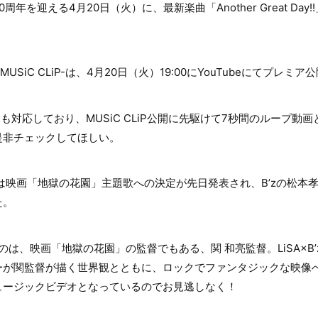
0周年を迎える4月20日（火）に、最新楽曲「Another Great Da
ay!!」-MUSiC CLiP-は、4月20日（火）19:00にYouTubeにてプ
機能にも対応しており、MUSiC CLiP公開に先駆けて7秒間のループ動画と
是非チェックしてほしい。
 Day!!」は映画「地獄の花園」主題歌への決定が先日発表され、B’zの
た。
のは、映画「地獄の花園」の監督でもある、関 和亮監督。LiSA×B’
ーが関監督が描く世界観とともに、ロックでファンタジックな映像へ
ュージックビデオとなっているのでお見逃しなく！