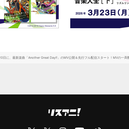
20日に、最新楽曲「Another Great Day!!」のMV公開＆先行フル配信スタート！MVの一