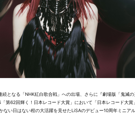
、2年連続となる「NHK紅白歌合戦」への出場、さらに『劇場版「鬼滅
S「第62回輝く！日本レコード大賞」において「日本レコード大賞」
を聞かない日はない程の大活躍を見せたLiSAのデビュー10周年ミニアル