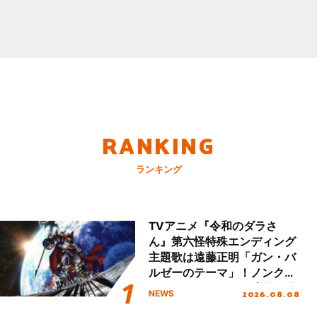
RANKING
ランキング
TVアニメ『令和のダラさ
ん』第六怪特殊エンディング
主題歌は遠藤正明「ガン・バ
ルゼーのテーマ」！ノンクレ
ジットエンディング映像も公
2026.08.08
NEWS
開！