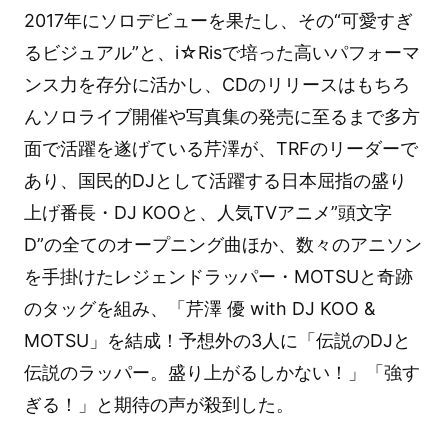
2017年にソロデビューを果たし、その“可愛すぎ
るビジュアル”と、i☆Risで培った高いパフォーマ
ンス力を存分に活かし、CDのリリースはもちろ
んソロライブ開催や写真集の発売に至るまで多方
面で活躍を遂げている芹澤が、TRFのリーダーで
あり、国民的DJとして活躍する日本屈指の盛り
上げ番長・DJ KOOと、人気TVアニメ”頭文字
D”の全てのオープニング曲ほか、数々のアニソン
を手掛けたレジェンドラッパー・MOTSUと奇跡
のタッグを組み、「芹澤 優 with DJ KOO &
MOTSU」を結成！予想外の3人に「伝説のDJと
伝説のラッパー。盛り上がるしかない！」「強す
ぎる！」と期待の声が殺到した。