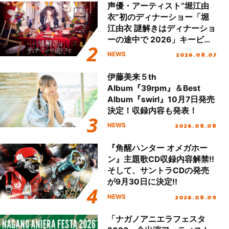
声優・アーティスト“堀江由
衣”初のディナーショー「堀
江由衣 謎解きはディナーショ
ーの途中で 2026」キービジ
ュアル＆グッズラインナップ
2026.08.07
NEWS
が公開！
伊藤美来５th
Album『39rpm』＆Best
Album『swirl』10月7日発売
決定！収録内容も発表！
2026.08.08
NEWS
『角醒ハンター オメガホー
ン』主題歌CD収録内容解禁!!
そして、サントラCDの発売
が9月30日に決定!!
2026.08.09
NEWS
「ナガノアニエラフェスタ