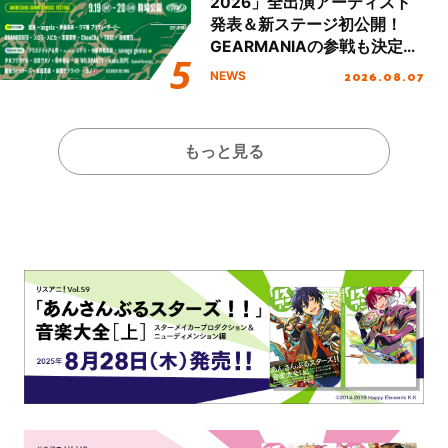
2026」全出演アーティスト
発表＆新ステージ初公開！
GEARMANIAの参戦も決定
し、初となる第3ステージの
2026.08.07
NEWS
全貌が明らかに！
もっと見る