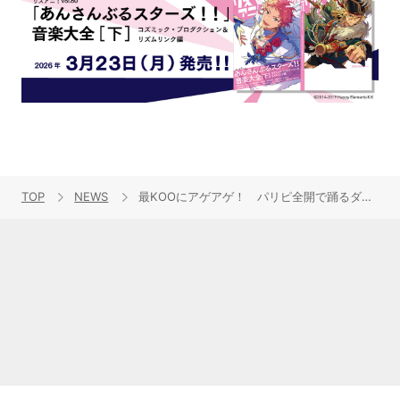
TOP
NEWS
最KOOにアゲアゲ！ パリピ全開で踊るダンスミュージック爆誕！ 芹澤 優 with DJ KOO & MOTSU 「EVERYBODY! EVERYBODY!」MV初解禁！