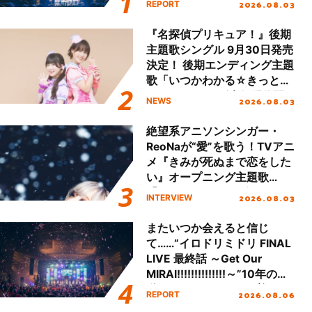
2026.08.03
REPORT
!!」Dear 横浜BUNTAI”をレポ
ート!!
『名探偵プリキュア！』後期
主題歌シングル 9月30日発売
決定！ 後期エンディング主題
歌「いつかわかる☆きっとあ
える」TVサイズ先行配信開
2026.08.03
NEWS
始！
絶望系アニソンシンガー・
ReoNaが“愛”を歌う！TVアニ
メ『きみが死ぬまで恋をした
い』オープニング主題歌
「Amore」インタビュー
2026.08.03
INTERVIEW
またいつか会えると信じ
て……“イロドリミドリ FINAL
LIVE 最終話 ～Get Our
MIRAI!!!!!!!!!!!!!!～”10年の活
動を経てファイナルを迎える
2026.08.06
REPORT
本公演をレポート