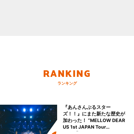
RANKING
ランキング
『あんさんぶるスター
ズ！！』にまた新たな歴史が
加わった！ “MELLOW DEAR
US 1st JAPAN Tour
Final「NICE to meet YOU