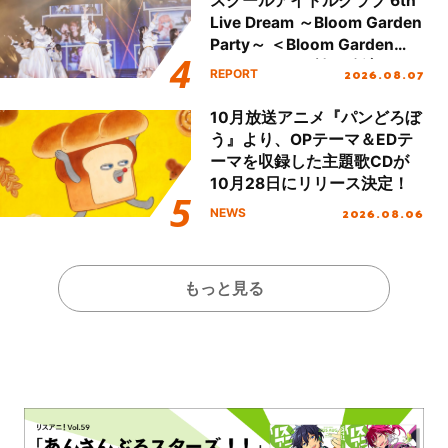
スクールアイドルクラブ 6th
Live Dream ～Bloom Garden
Party～ ＜Bloom Garden
Party Stage／埼玉公演＞”
2026.08.07
REPORT
Day.1レポート！
10月放送アニメ『パンどろぼ
う』より、OPテーマ＆EDテ
ーマを収録した主題歌CDが
10月28日にリリース決定！
2026.08.06
NEWS
もっと見る