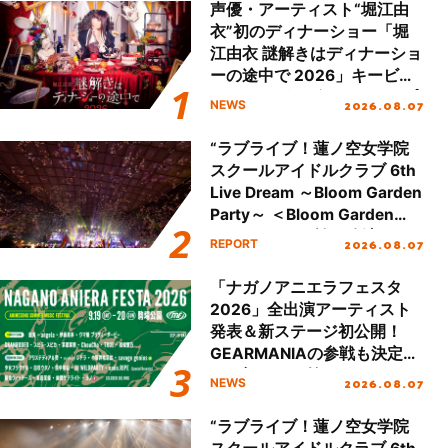
声優・アーティスト“堀江由
衣”初のディナーショー「堀
江由衣 謎解きはディナーショ
ーの途中で 2026」キービジ
ュアル＆グッズラインナップ
2026.08.07
NEWS
が公開！
“ラブライブ！蓮ノ空女学院
スクールアイドルクラブ 6th
Live Dream ～Bloom Garden
Party～ ＜Bloom Garden
Party Stage／埼玉公演＞”
2026.08.07
REPORT
Day.2レポート！
「ナガノアニエラフェスタ
2026」全出演アーティスト
発表＆新ステージ初公開！
GEARMANIAの参戦も決定
し、初となる第3ステージの
2026.08.07
NEWS
全貌が明らかに！
“ラブライブ！蓮ノ空女学院