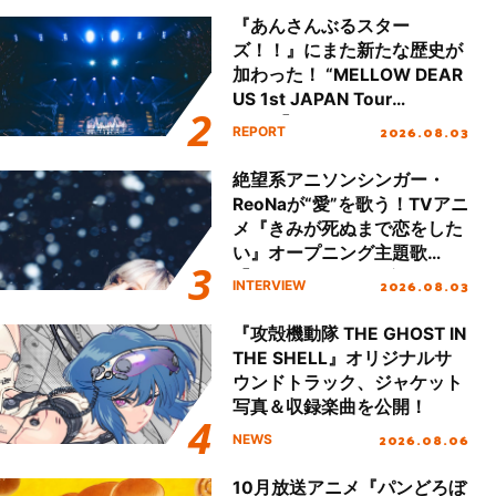
『あんさんぶるスター
ズ！！』にまた新たな歴史が
加わった！ “MELLOW DEAR
US 1st JAPAN Tour
Final「NICE to meet YOU
2026.08.03
REPORT
!!」Dear 横浜BUNTAI”をレポ
ート!!
絶望系アニソンシンガー・
ReoNaが“愛”を歌う！TVアニ
メ『きみが死ぬまで恋をした
い』オープニング主題歌
「Amore」インタビュー
2026.08.03
INTERVIEW
『攻殻機動隊 THE GHOST IN
THE SHELL』オリジナルサ
ウンドトラック、ジャケット
写真＆収録楽曲を公開！
2026.08.06
NEWS
10月放送アニメ『パンどろぼ