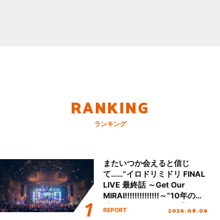
RANKING
ランキング
またいつか会えると信じ
て……“イロドリミドリ FINAL
LIVE 最終話 ～Get Our
MIRAI!!!!!!!!!!!!!!～”10年の活
動を経てファイナルを迎える
2026.08.06
REPORT
本公演をレポート