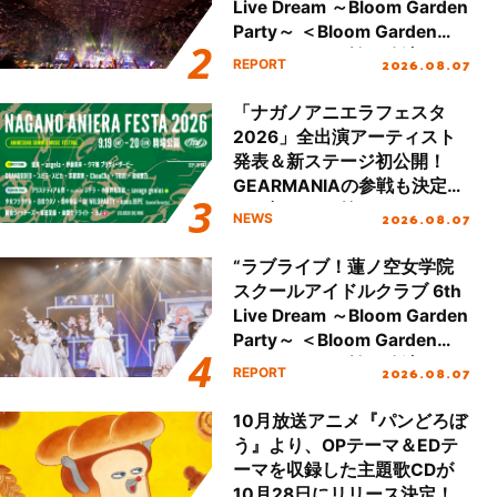
Live Dream ～Bloom Garden
Party～ ＜Bloom Garden
Party Stage／埼玉公演＞”
2026.08.07
REPORT
Day.2レポート！
「ナガノアニエラフェスタ
2026」全出演アーティスト
発表＆新ステージ初公開！
GEARMANIAの参戦も決定
し、初となる第3ステージの
2026.08.07
NEWS
全貌が明らかに！
“ラブライブ！蓮ノ空女学院
スクールアイドルクラブ 6th
Live Dream ～Bloom Garden
Party～ ＜Bloom Garden
Party Stage／埼玉公演＞”
2026.08.07
REPORT
Day.1レポート！
10月放送アニメ『パンどろぼ
う』より、OPテーマ＆EDテ
ーマを収録した主題歌CDが
10月28日にリリース決定！