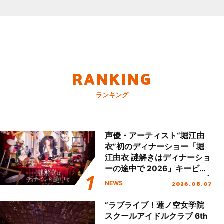
RANKING
ランキング
声優・アーティスト“堀江由
衣”初のディナーショー「堀
江由衣 謎解きはディナーショ
ーの途中で 2026」キービジ
ュアル＆グッズラインナップ
2026.08.07
NEWS
が公開！
“ラブライブ！蓮ノ空女学院
スクールアイドルクラブ 6th