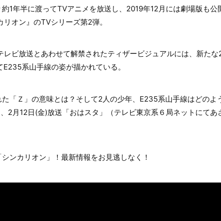
より約1年半に渡ってTVアニメを放送し、2019年12月には劇場版
カリオン』のTVシリーズ第2弾。
のテレビ放送とあわせて解禁されたティザービジュアルには、新たな
てE235系山手線の姿が描かれている。
た「Ｚ」の意味とは？そして2人の少年、E235系山手線はどのよ
、2月12日(金)放送「おはスタ」（テレビ東京系６局ネットにてあさ
「シンカリオン」！最新情報をお見逃しなく！