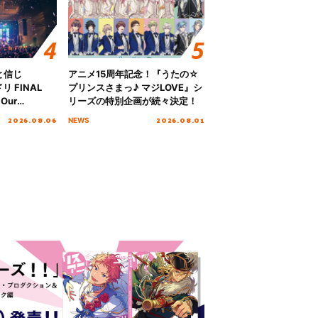
と信じ
アニメ15周年記念！『うたの☆
 FINAL
プリンスさまっ♪ マジLOVE』シ
Our
リーズの特別企画が続々決定！
!!!～”10年の活動
2026.08.06
2026.08.01
NEWS
を迎える本公