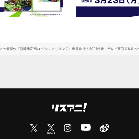
メの最新作『新幹線変形ロボ シンカリオンＺ』出発進行！2021年春、テレビ東京系6局ネ