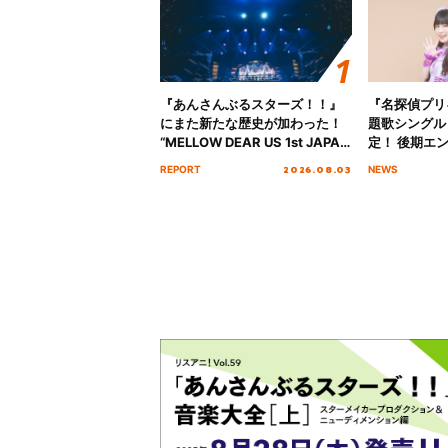
『あんさんぶるスターズ！！』
『名探偵プリ
にまた新たな歴史が加わった！
題歌シングル
“MELLOW DEAR US 1st JAPAN
定！ 後期エ
Tour Final「NICE to meet YOU
「いつかわか
2026.08.03
REPORT
NEWS
!!」Dear 横浜BUNTAI”をレポー
る」TVサイ
ト!!