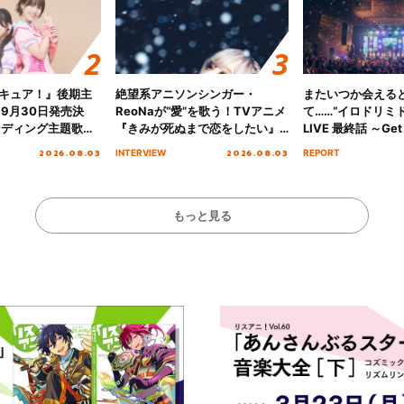
キュア！』後期主
絶望系アニソンシンガー・
またいつか会える
 9月30日発売決
ReoNaが“愛”を歌う！TVアニメ
て……“イロドリミドリ
ンディング主題歌
『きみが死ぬまで恋をしたい』
LIVE 最終話 ～Get 
る☆きっとあえ
オープニング主題歌「Amore」
MIRAI!!!!!!!!!!!
2026.08.03
2026.08.03
INTERVIEW
REPORT
ズ先行配信開始！
インタビュー
を経てファイナル
演をレポート
もっと見る