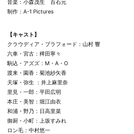
音楽：小森茂生 百石元
制作：A-1 Pictures
【キャスト】
クラウディア・ブラフォード：山村 響
六車・宮古：稗田寧々
駒込・アズズ：M・A・O
渡来・園香：菊池紗矢香
天塚・弥生 ：井上麻里奈
里見・一郎：平田広明
本庄・美智：堀江由衣
和浦・野乃：日高里菜
御厨・小町：上坂すみれ
ロン毛：中村悠一