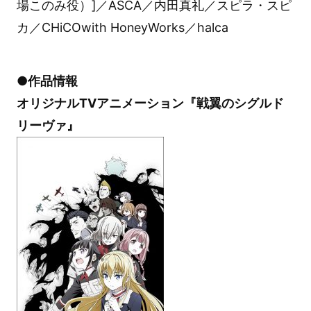
場このみ役）]／ASCA／内田真礼／スピラ・スピ
カ／CHiCOwith HoneyWorks／halca
●作品情報
オリジナルTVアニメーション『戦翼のシグルド
リーヴァ』