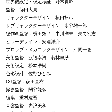
世界観設定・設定考証：鈴木貴昭
監督：徳田大貴
キャラクターデザイン：横田拓己
サブキャラクターデザイン：水谷雄一郎
総作画監督：横田拓己 中川洋未 矢向宏志
ピラーデザイン：安達洋介
プロップ・メカニックデザイン：江間一隆
美術監督：渡辺幸浩 若林里紗
美術設定：松本浩樹
色彩設計：佐野ひとみ
CG監督：荻田直樹
撮影監督：関谷能弘
編集：重村建吾
音響監督：岩浪美和