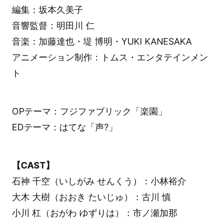
編集：坂本久美子
音響監督：明田川 仁
音楽：加藤達也・堤 博明・YUKI KANESAKA
アニメーション制作：トムス・エンタテインメン
ト
OPテーマ：フジファブリック「楽園」
EDテーマ：はてな「声?」
【CAST】
石神 千空（いしがみ せんくう）：小林裕介
大木 大樹（おおき たいじゅ）：古川 慎
小川 杠（おがわ ゆずりは）：市ノ瀬加那