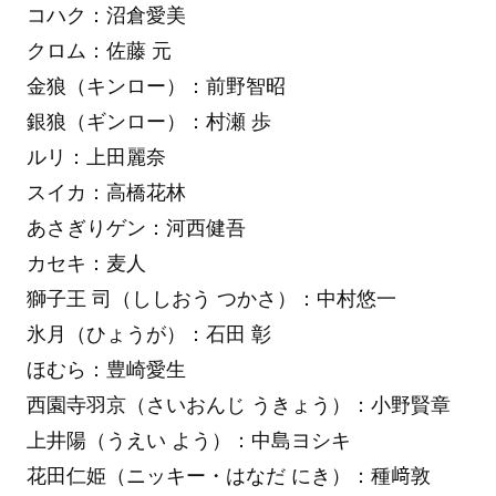
コハク：沼倉愛美
クロム：佐藤 元
金狼（キンロー）：前野智昭
銀狼（ギンロー）：村瀬 歩
ルリ：上田麗奈
スイカ：高橋花林
あさぎりゲン：河西健吾
カセキ：麦人
獅子王 司（ししおう つかさ）：中村悠一
氷月（ひょうが）：石田 彰
ほむら：豊崎愛生
西園寺羽京（さいおんじ うきょう）：小野賢章
上井陽（うえい よう）：中島ヨシキ
花田仁姫（ニッキー・はなだ にき）：種﨑敦