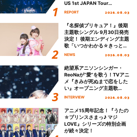
US 1st JAPAN Tour
Final「NICE to meet YOU
2026.08.03
REPORT
!!」Dear 横浜BUNTAI”をレポ
ート!!
『名探偵プリキュア！』後期
主題歌シングル 9月30日発売
決定！ 後期エンディング主題
歌「いつかわかる☆きっとあ
える」TVサイズ先行配信開
2026.08.03
NEWS
始！
絶望系アニソンシンガー・
ReoNaが“愛”を歌う！TVアニ
メ『きみが死ぬまで恋をした
い』オープニング主題歌
「Amore」インタビュー
2026.08.03
INTERVIEW
アニメ15周年記念！『うたの
☆プリンスさまっ♪ マジ
LOVE』シリーズの特別企画
が続々決定！