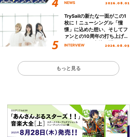
2026.08.01
NEWS
TrySailの新たな一面がこの1
枚に！ニューシングル「憧
憬」に込めた想い、そしてフ
ァンとの10周年の打ち上げラ
イブを終えた心境を聞いた。
2026.08.05
INTERVIEW
もっと見る