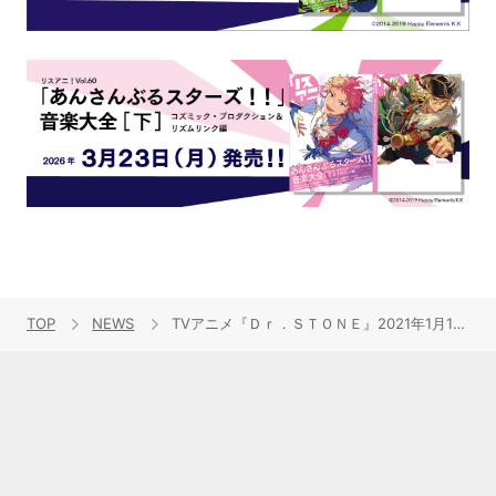
TOP
NEWS
TVアニメ『Ｄｒ．ＳＴＯＮＥ』2021年1月14日より、いよいよ第2期放送開始！メインビジュアル＆最新PVを公開！フジファブリックが担当するOPテーマ「楽園」音源も初解禁！