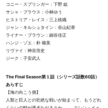
コニー・スプリンガー：下野 紘
サシャ・ブラウス：小林ゆう
ヒストリア・レイス：三上枝織
ジャン・キルシュタイン：谷山紀章
ライナー・ブラウン：細谷佳正
ハンジ・ゾエ：朴 璐美
リヴァイ：神谷浩史
ジーク：子安武人
The Final Season第１話（シリーズ話数60話）
あらすじ
【海の向こう側】
人類と巨人との壮絶な戦いが始まって、もうどれ
くらいの時が過ぎただろうか……。エレン・イェ