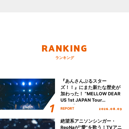
RANKING
ランキング
『あんさんぶるスター
ズ！！』にまた新たな歴史が
加わった！ “MELLOW DEAR
US 1st JAPAN Tour
Final「NICE to meet YOU
2026.08.03
REPORT
!!」Dear 横浜BUNTAI”をレポ
ート!!
絶望系アニソンシンガー・
ReoNaが“愛”を歌う！TVアニ