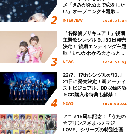
メ『きみが死ぬまで恋をした
い』オープニング主題歌
「Amore」インタビュー
2026.08.03
INTERVIEW
『名探偵プリキュア！』後期
主題歌シングル 9月30日発売
決定！ 後期エンディング主題
歌「いつかわかる☆きっとあ
える」TVサイズ先行配信開
2026.08.03
NEWS
始！
22/7、17thシングルが10月
21日に発売決定！新アーティ
ストビジュアル、BD収録内容
＆CD購入者特典も解禁！
2026.08.04
NEWS
アニメ15周年記念！『うたの
☆プリンスさまっ♪ マジ
LOVE』シリーズの特別企画