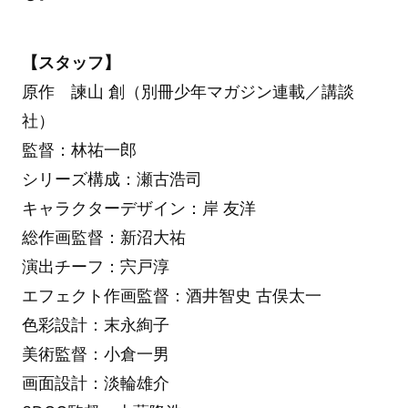
【スタッフ】
原作 諫山 創（別冊少年マガジン連載／講談
社）
監督：林祐一郎
シリーズ構成：瀬古浩司
キャラクターデザイン：岸 友洋
総作画監督：新沼大祐
演出チーフ：宍戸淳
エフェクト作画監督：酒井智史 古俣太一
色彩設計：末永絢子
美術監督：小倉一男
画面設計：淡輪雄介