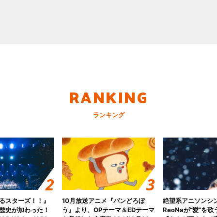
RANKING
ランキング
るスターズ！！』
10月放送アニメ『パンどろぼ
絶望系アニソンシ
歴史が加わった！
う』より、OPテーマ＆EDテーマ
ReoNaが“愛”を