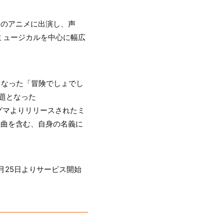
くのアニメに出演し、声
ミュージカルを中心に幅広
となった「冒険でしょでし
話題となった
・シグマよりリリースされたミ
気楽曲を含む、自身の名義に
て11月25日よりサービス開始