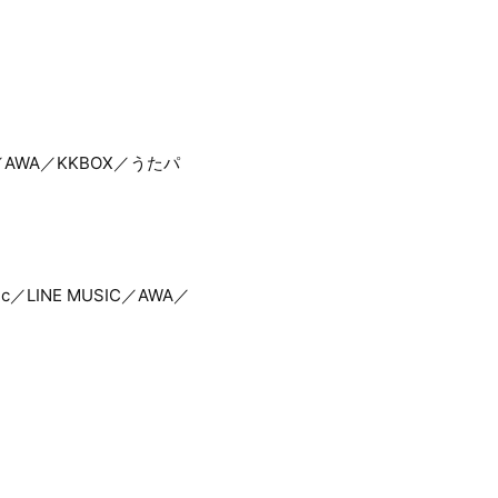
SIC／AWA／KKBOX／うたパ
c／LINE MUSIC／AWA／