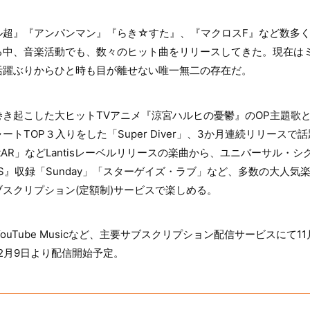
ル超』『アンパンマン』『らき☆すた』、『マクロスF』など数多
る中、音楽活動でも、数々のヒット曲をリリースしてきた。現在は
活躍ぶりからひと時も目が離せない唯一無二の存在だ。
き起こした大ヒットTVアニメ『涼宮ハルヒの憂鬱』のOP主題歌
トTOP３入りをした「Super Diver」、3か月連続リリースで
nStAR」などLantisレーベルリリースの楽曲から、ユニバーサル
NTS』収録「Sunday」「スターゲイズ・ラブ」など、多数の大人
スクリプション(定額制)サービスで楽しめる。
tify、YouTube Musicなど、主要サブスクリプション配信サービスに
2月9日より配信開始予定。