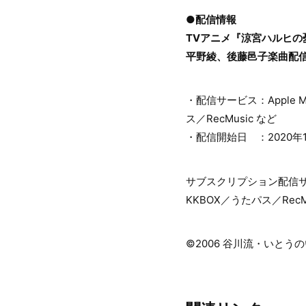
●配信情報
TVアニメ『涼宮ハルヒの
平野綾、後藤邑子楽曲配
・配信サービス：Apple Mus
ス／RecMusic など
・配信開始日 ：2020年
サブスクリプション配信サービス：A
KKBOX／うたパス／RecM
©2006 谷川流・いとう