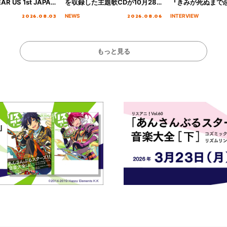
AR US 1st JAPAN
を収録した主題歌CDが10月28
『きみが死ぬまで
NICE to meet YOU
日にリリース決定！
オープニング主題歌
2026.08.03
2026.08.06
NEWS
INTERVIEW
横浜BUNTAI”をレポー
インタビュー
もっと見る