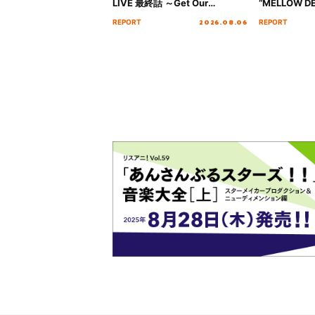
LIVE 最終話 ～Get Our
“MELLOW DE
MIRAI!!!!!!!!!!!!!!～”10年の活動
Tour Final「
2026.08.06
REPORT
REPORT
を経てファイナルを迎える本公
!!」Dear 
演をレポート
ト!!