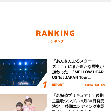
RANKING
ランキング
『あんさんぶるスター
ズ！！』にまた新たな歴史が
加わった！ “MELLOW DEAR
US 1st JAPAN Tour
Final「NICE to meet YOU
2026.08.03
REPORT
!!」Dear 横浜BUNTAI”をレポ
ート!!
『名探偵プリキュア！』後期
主題歌シングル 9月30日発売
決定！ 後期エンディング主題