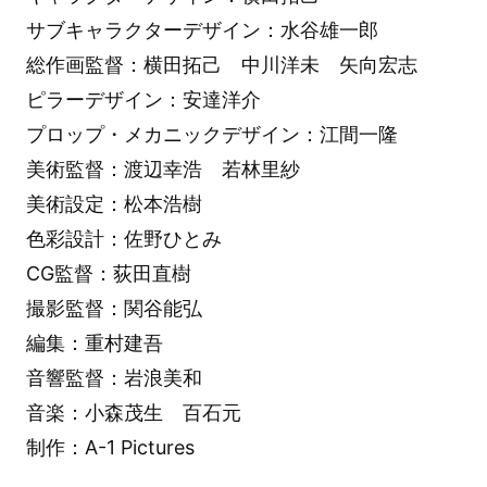
サブキャラクターデザイン：水谷雄一郎
総作画監督：横田拓己 中川洋未 矢向宏志
ピラーデザイン：安達洋介
プロップ・メカニックデザイン：江間一隆
美術監督：渡辺幸浩 若林里紗
美術設定：松本浩樹
色彩設計：佐野ひとみ
CG監督：荻田直樹
撮影監督：関谷能弘
編集：重村建吾
音響監督：岩浪美和
音楽：小森茂生 百石元
制作：A-1 Pictures