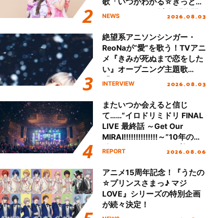
歌「いつかわかる☆きっとあ
える」TVサイズ先行配信開
2026.08.03
NEWS
始！
絶望系アニソンシンガー・
ReoNaが“愛”を歌う！TVアニ
メ『きみが死ぬまで恋をした
い』オープニング主題歌
「Amore」インタビュー
2026.08.03
INTERVIEW
またいつか会えると信じ
て……“イロドリミドリ FINAL
LIVE 最終話 ～Get Our
MIRAI!!!!!!!!!!!!!!～”10年の活
動を経てファイナルを迎える
2026.08.06
REPORT
本公演をレポート
アニメ15周年記念！『うたの
☆プリンスさまっ♪ マジ
LOVE』シリーズの特別企画
が続々決定！