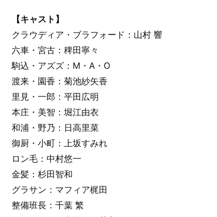
【キャスト】
クラウディア・ブラフォード：山村 響
六車・宮古：稗田寧々
駒込・アズズ：M・A・O
渡来・園香：菊池紗矢香
里見・一郎：平田広明
本庄・美智：堀江由衣
和浦・野乃：日高里菜
御厨・小町：上坂すみれ
ロン毛：中村悠一
金髪：杉田智和
グラサン：マフィア梶田
整備班長：千葉 繁