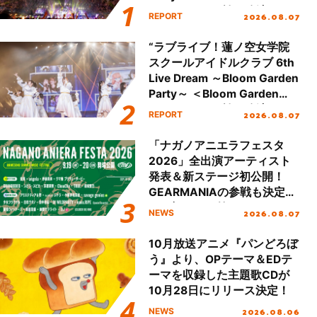
Party Stage／埼玉公演＞”
2026.08.07
REPORT
Day.2レポート！
“ラブライブ！蓮ノ空女学院
スクールアイドルクラブ 6th
Live Dream ～Bloom Garden
Party～ ＜Bloom Garden
Party Stage／埼玉公演＞”
2026.08.07
REPORT
Day.1レポート！
「ナガノアニエラフェスタ
2026」全出演アーティスト
発表＆新ステージ初公開！
GEARMANIAの参戦も決定
し、初となる第3ステージの
2026.08.07
NEWS
全貌が明らかに！
10月放送アニメ『パンどろぼ
う』より、OPテーマ＆EDテ
ーマを収録した主題歌CDが
10月28日にリリース決定！
2026.08.06
NEWS