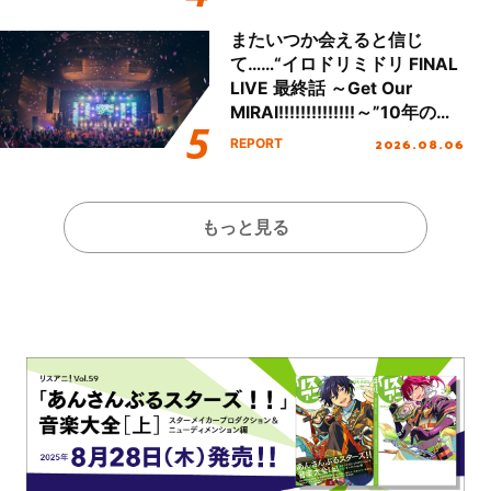
またいつか会えると信じ
て……“イロドリミドリ FINAL
LIVE 最終話 ～Get Our
MIRAI!!!!!!!!!!!!!!～”10年の活
動を経てファイナルを迎える
2026.08.06
REPORT
本公演をレポート
もっと見る