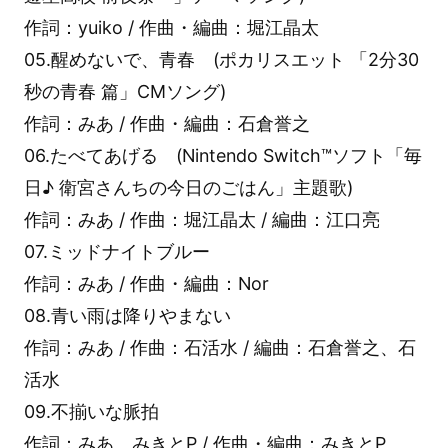
作詞：yuiko / 作曲・編曲：堀江晶太
05.醒めないで、青春 (ポカリスエット 「2分30
秒の青春 篇」CMソング)
作詞：みあ / 作曲・編曲：石倉誉之
06.たべてあげる (Nintendo Switch™ソフト「毎
日♪ 衛宮さんちの今日のごはん」主題歌)
作詞：みあ / 作曲：堀江晶太 / 編曲：江口亮
07.ミッドナイトブルー
作詞：みあ / 作曲・編曲：Nor
08.青い雨は降りやまない
作詞：みあ / 作曲：石活水 / 編曲：石倉誉之、石
活水
09.不揃いな脈拍
作詞：みあ、みきとP / 作曲・編曲：みきとP