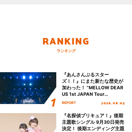
RANKING
ランキング
『あんさんぶるスター
ズ！！』にまた新たな歴史が
加わった！ “MELLOW DEAR
US 1st JAPAN Tour
Final「NICE to meet YOU
2026.08.03
REPORT
!!」Dear 横浜BUNTAI”をレポ
ート!!
『名探偵プリキュア！』後期
主題歌シングル 9月30日発売
決定！ 後期エンディング主題