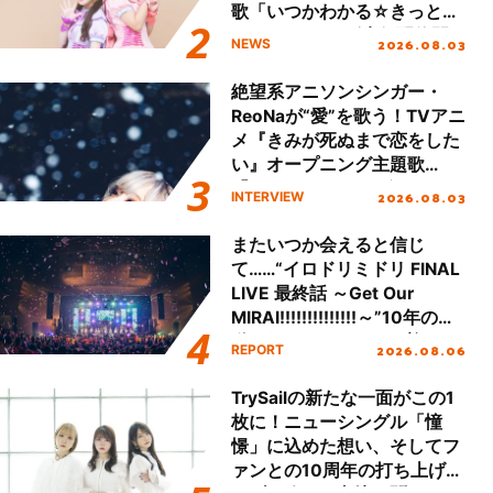
歌「いつかわかる☆きっとあ
える」TVサイズ先行配信開
2026.08.03
NEWS
始！
絶望系アニソンシンガー・
ReoNaが“愛”を歌う！TVアニ
メ『きみが死ぬまで恋をした
い』オープニング主題歌
「Amore」インタビュー
2026.08.03
INTERVIEW
またいつか会えると信じ
て……“イロドリミドリ FINAL
LIVE 最終話 ～Get Our
MIRAI!!!!!!!!!!!!!!～”10年の活
動を経てファイナルを迎える
2026.08.06
REPORT
本公演をレポート
TrySailの新たな一面がこの1
枚に！ニューシングル「憧
憬」に込めた想い、そしてフ
ァンとの10周年の打ち上げラ