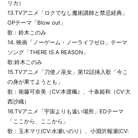
リカ）
13.TVアニメ「ロクでなし魔術講師と禁忌経典」
OPテーマ「Blow out」
歌：鈴木このみ
14. 映画「ノーゲーム・ノーライフゼロ」テーマ
ソング「THERE IS A REASON」
歌:鈴木このみ
15.TVアニメ「刀使ノ巫女」第12話挿入歌「今こ
の身が果てようとも」
歌：衛藤可奈美（CV:本渡楓）、十条姫和（CV:大
西沙織）
16.TVアニメ「宇宙よりも遠い場所」EDテーマ
「ここから、ここから」
歌：玉木マリ(CV:水瀬いのり）、小淵沢報瀬(CV: