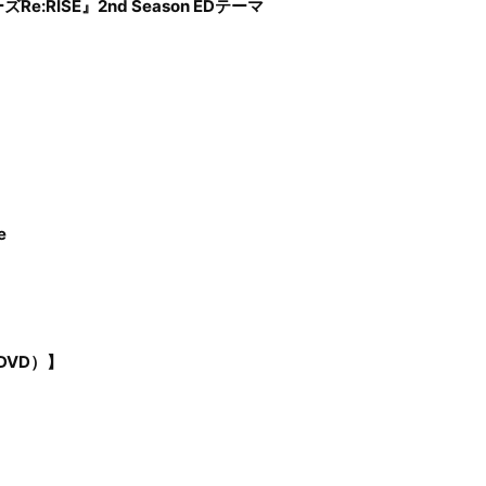
:RISE』2nd Season EDテーマ
e
DVD）】