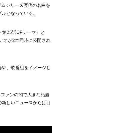
ンダムシリーズ歴代の名曲を
グルとなっている。
話～第25話OPテーマ）と
ビデオが2本同時に公開され
姿や、歌番組をイメージし
ムファンの間で大きな話題
の新しいニュースからは目