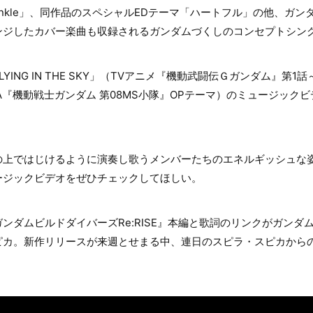
Twinkle」、同作品のスペシャルEDテーマ「ハートフル」の他、ガ
ンジしたカバー楽曲も収録されるガンダムづくしのコンセプトシン
ING IN THE SKY」（TVアニメ『機動武闘伝Ｇガンダム』第1
A『機動戦士ガンダム 第08MS小隊』OPテーマ）のミュージック
の上ではじけるように演奏し歌うメンバーたちのエネルギッシュな
ージックビデオをぜひチェックしてほしい。
ンダムビルドダイバーズRe:RISE』本編と歌詞のリンクがガンダ
ピカ。新作リリースが来週とせまる中、連日のスピラ・スピカから