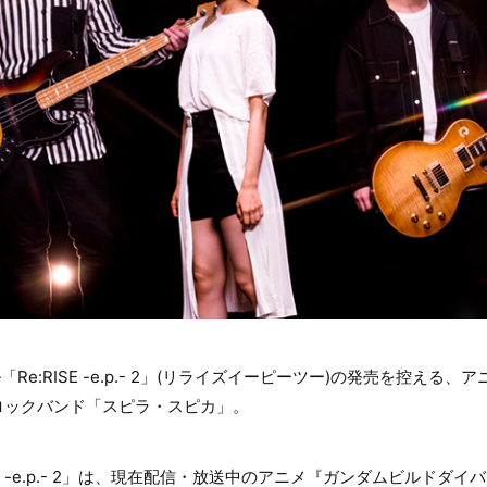
Re:RISE -e.p.- 2」(リライズイーピーツー)の発売を控える
ロックバンド「スピラ・スピカ」。
E -e.p.- 2」は、現在配信・放送中のアニメ『ガンダムビルドダイバーズ