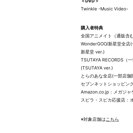
＜DVD＞
Twinkle -Music Video-
購入者特典
全国アニメイト（通販含む）
WonderGOO/新星堂全
新星堂 ver.)
TSUTAYA RECOR
(TSUTAYA ver.)
とらのあな全店(一部店舗除
セブンネットショッピング：
Amazon.co.jp：メガジャ
スピラ・スピカ応援店：オリ
※対象店舗は
こちら