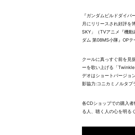
『ガンダムビルドダイバー
月にリリースされ好評を博した
SKY」（TVアニメ『機
ダム 第08MS小隊』O
クールに真っすぐ前を見
ーを歌い上げる「Twink
デオはショートバージョンと
影協力:コニカミノルタプラ
各CDショップでの購入
る人、聴く人の心を明るく照