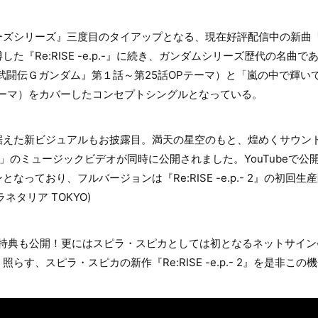
ズシリーズ』三度目のタイアップとなる、現在好評配信中の新曲「Tw
『Re:RISE -e.p.-』に続き、ガンダムシリーズ歴代の名曲である「F
動武闘伝Ｇガンダム』第１話～第25話OPテーマ）と「嵐の中で輝い
Pテーマ）をカバーしたコンセプトシングルとなっている。
据えた新ビジュアルもお披露目。満天の星空のもと、煌めくサウン
le」のミュージックビデオが同時に公開されました。YouTubeで
なっており、フルバージョンは『Re:RISE -e.p.- 2』の初回
ネタリア TOKYO)
者特典も公開！更にはスピラ・スピカとしては初となるネットサイン
らす、スピラ・スピカの新作『Re:RISE -e.p.- 2』を是非こ