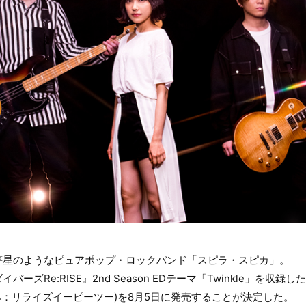
等星のようなピュアポップ・ロックバンド「スピラ・スピカ」。
ーズRe:RISE』2nd Season EDテーマ「Twinkle」を収録
- 2』(読み：リライズイーピーツー)を8月5日に発売することが決定した。