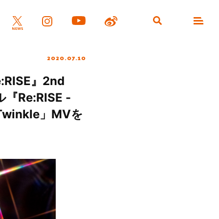
2020.07.10
ISE』2nd
Re:RISE -
inkle」MVを