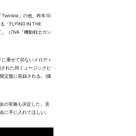
inkle」の他、昨年10
LYING IN THE
て」（OVA『機動戦士ガン
ドに乗せて切ないメロディ
公開された同ミュージックビ
生産限定盤に収録される。(撮
会の実施も決定した。見
の機会に手に入れてほしい。