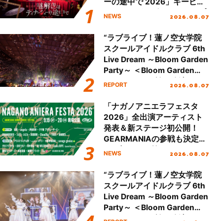
ーの途中で 2026」キービジ
ュアル＆グッズラインナップ
2026.08.07
NEWS
が公開！
“ラブライブ！蓮ノ空女学院
スクールアイドルクラブ 6th
Live Dream ～Bloom Garden
Party～ ＜Bloom Garden
Party Stage／埼玉公演＞”
2026.08.07
REPORT
Day.2レポート！
「ナガノアニエラフェスタ
2026」全出演アーティスト
発表＆新ステージ初公開！
GEARMANIAの参戦も決定
し、初となる第3ステージの
2026.08.07
NEWS
全貌が明らかに！
“ラブライブ！蓮ノ空女学院
スクールアイドルクラブ 6th
Live Dream ～Bloom Garden
Party～ ＜Bloom Garden
Party Stage／埼玉公演＞”