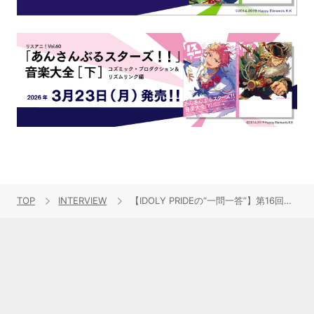
TOP
INTERVIEW
【IDOLY PRIDEの“一問一答”】第16回目：小美山愛（CV：寿美菜子）「LizNoirのイメージを崩さずにお客さんが求めることを表現する」