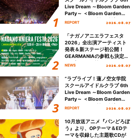
Live Dream ～Bloom Garden
Party～ ＜Bloom Garden
Party Stage／埼玉公演＞”
2026.08.07
REPORT
Day.2レポート！
「ナガノアニエラフェスタ
2026」全出演アーティスト
発表＆新ステージ初公開！
GEARMANIAの参戦も決定
し、初となる第3ステージの
2026.08.07
NEWS
全貌が明らかに！
“ラブライブ！蓮ノ空女学院
スクールアイドルクラブ 6th
Live Dream ～Bloom Garden
Party～ ＜Bloom Garden
Party Stage／埼玉公演＞”
2026.08.07
REPORT
Day.1レポート！
10月放送アニメ『パンどろぼ
う』より、OPテーマ＆EDテ
ーマを収録した主題歌CDが