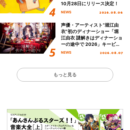
10月28日にリリース決定！
2026.08.06
NEWS
声優・アーティスト“堀江由
衣”初のディナーショー「堀
江由衣 謎解きはディナーショ
ーの途中で 2026」キービジ
ュアル＆グッズラインナップ
2026.08.07
NEWS
が公開！
もっと見る