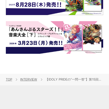
TOP
INTERVIEW
【IDOLY PRIDEの“一問一答”】第15回目：井川葵（CV：高垣彩陽）「僕一人で負けないと思っていても意味がない。僕はLizNoirの井川葵だから」