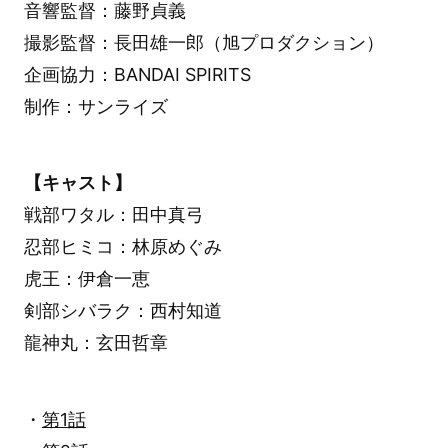
音響監督：藤野貞義
撮影監督：長田雄一郎（旭プロダクション）
企画協力：BANDAI SPIRITS
制作：サンライズ
【キャスト】
戦部ワタル：田中真弓
忍部ヒミコ：林原めぐみ
虎王：伊倉一恵
剣部シバラク：西村知道
龍神丸：玄田哲章
・
第1話