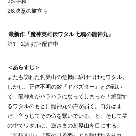
25.平和
26.決意の旅立ち
最新作『魔神英雄伝ワタル 七魂の龍神丸』
第1・2話 好評配信中
＜あらすじ＞
またも訪れた創界山の危機に駆けつけたワタル。
しかし、正体不明の敵『ドバズダー』との戦い
で、龍神丸がバラバラになってしまった！絶望す
るワタルのもとに龍神丸の声が届く。自分はま
だ、辛うじてその命を繋いでいる、と。そして夢
の中でワタルは、逆さまの創界山を目にする。
『無想界山』『龍の見る夢』とも呼ばれるそれ