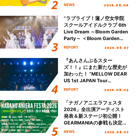
2026.08.06
NEWS
“ラブライブ！蓮ノ空女学院
スクールアイドルクラブ 6th
Live Dream ～Bloom Garden
Party～ ＜Bloom Garden
Party Stage／埼玉公演＞”
2026.08.07
REPORT
Day.1レポート！
『あんさんぶるスター
ズ！！』にまた新たな歴史が
加わった！ “MELLOW DEAR
US 1st JAPAN Tour
Final「NICE to meet YOU
2026.08.03
REPORT
!!」Dear 横浜BUNTAI”をレポ
ート!!
「ナガノアニエラフェスタ
2026」全出演アーティスト
発表＆新ステージ初公開！
GEARMANIAの参戦も決定
し、初となる第3ステージの
2026.08.07
NEWS