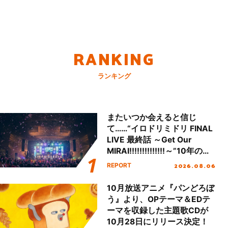
RANKING
ランキング
またいつか会えると信じ
て……“イロドリミドリ FINAL
LIVE 最終話 ～Get Our
MIRAI!!!!!!!!!!!!!!～”10年の活
動を経てファイナルを迎える
2026.08.06
REPORT
本公演をレポート
10月放送アニメ『パンどろぼ
う』より、OPテーマ＆EDテ
ーマを収録した主題歌CDが
10月28日にリリース決定！