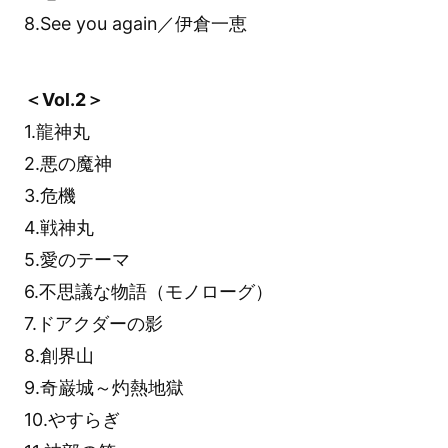
8.See you again／伊倉一恵
＜Vol.2＞
1.龍神丸
2.悪の魔神
3.危機
4.戦神丸
5.愛のテーマ
6.不思議な物語（モノローグ）
7.ドアクダーの影
8.創界山
9.奇巌城～灼熱地獄
10.やすらぎ