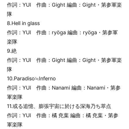
作詞：YUI 作曲：Gight 編曲：Gight・第参軍楽
隊
8.Hell in glass
作詞：YUI 作曲：ryöga 編曲：ryöga・第参軍
楽隊
9.絶
作詞：YUI 作曲：Gight 編曲：Gight・第参軍楽
隊
10.Paradiso≒Inferno
作詞：YUI 作曲：Nanami 編曲：Nanami・第参
軍楽隊
11.或る追憶、膨張宇宙に於ける深海乃ち萃点
作詞：YUI 作曲：橘 尭葉 編曲：橘 尭葉・第参
軍楽隊