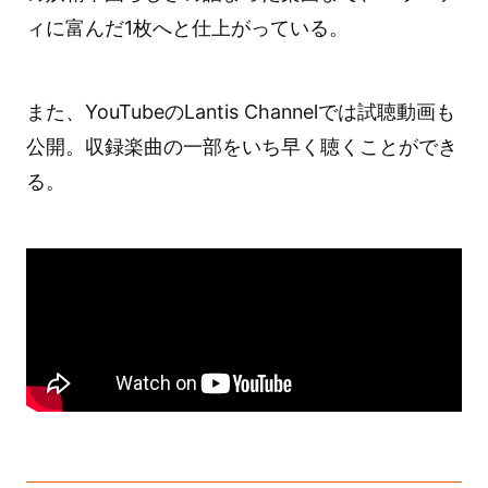
ィに富んだ1枚へと仕上がっている。
また、YouTubeのLantis Channelでは試聴動画も
公開。収録楽曲の一部をいち早く聴くことができ
る。