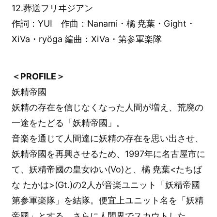
12.葬送フリヰジアン
作詞：YUI 作曲：Nanami・橘 尭葉・Gight・
XiVa・ryöga 編曲：XiVa・第参軍楽隊
＜PROFILE＞
妖精帝國
妖精の存在を信じなくなった人間が増え、荒廃の
一途をたどる「妖精帝國」。
音楽を通じて人間達に妖精の存在を思い出させ、
妖精帝國を再興させるため、1997年に名古屋市に
て、妖精帝國の皇女ゆい(Vo)と、橘 尭葉<たちば
な たかは>(Gt.)の2人が音楽ユニット「妖精帝國
第参軍楽隊」を結隊。便宜上ユニット名を「妖精
帝國」とする。さらに人間界でスカウトした