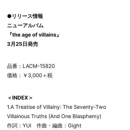
●リリース情報
ニューアルバム
『the age of villains』
3月25日発売
品番：LACM-15820
価格：￥3,000＋税
＜INDEX＞
1.A Treatise of Villainy: The Seventy-Two
Villainous Truths (And One Blasphemy)
作詞：YUI 作曲・編曲：Gight