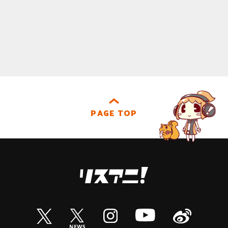
PAGE TOP