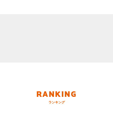
RANKING
ランキング