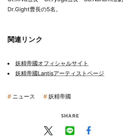
Dr.Gight曹長の5名。
関連リンク
妖精帝國オフィシャルサイト
妖精帝國Lantisアーティストページ
ニュース
妖精帝國
SHARE