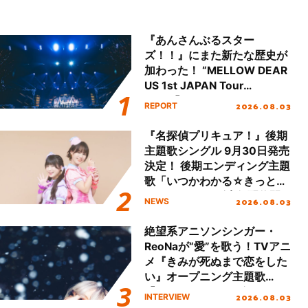
『あんさんぶるスター
ズ！！』にまた新たな歴史が
加わった！ “MELLOW DEAR
US 1st JAPAN Tour
Final「NICE to meet YOU
2026.08.03
REPORT
!!」Dear 横浜BUNTAI”をレポ
ート!!
『名探偵プリキュア！』後期
主題歌シングル 9月30日発売
決定！ 後期エンディング主題
歌「いつかわかる☆きっとあ
える」TVサイズ先行配信開
2026.08.03
NEWS
始！
絶望系アニソンシンガー・
ReoNaが“愛”を歌う！TVアニ
メ『きみが死ぬまで恋をした
い』オープニング主題歌
「Amore」インタビュー
2026.08.03
INTERVIEW