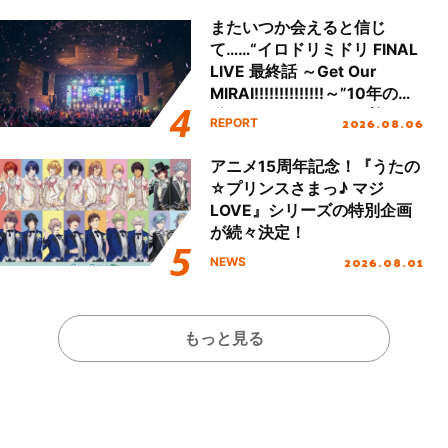
またいつか会えると信じ
て……“イロドリミドリ FINAL
LIVE 最終話 ～Get Our
MIRAI!!!!!!!!!!!!!!～”10年の活
動を経てファイナルを迎える
2026.08.06
REPORT
本公演をレポート
アニメ15周年記念！『うたの
☆プリンスさまっ♪ マジ
LOVE』シリーズの特別企画
が続々決定！
2026.08.01
NEWS
もっと見る