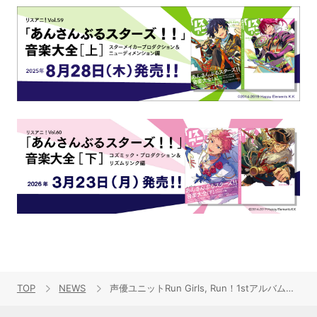
TOP
NEWS
声優ユニットRun Girls, Run！1stアルバム『Run Girls, World！』5月20日発売決定！新曲5曲以上&新MV1本を収録！さらに新アーティスト写真公開！