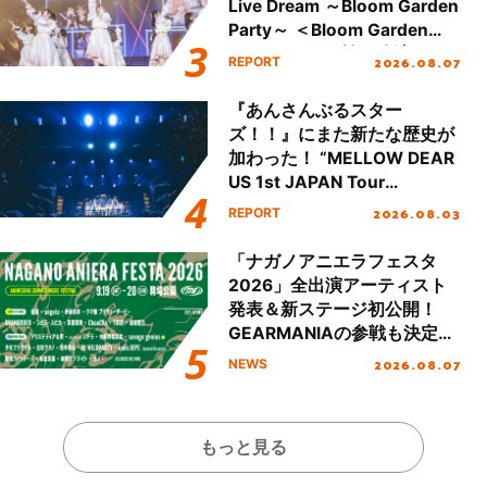
Live Dream ～Bloom Garden
Party～ ＜Bloom Garden
Party Stage／埼玉公演＞”
2026.08.07
REPORT
Day.1レポート！
『あんさんぶるスター
ズ！！』にまた新たな歴史が
加わった！ “MELLOW DEAR
US 1st JAPAN Tour
Final「NICE to meet YOU
2026.08.03
REPORT
!!」Dear 横浜BUNTAI”をレポ
ート!!
「ナガノアニエラフェスタ
2026」全出演アーティスト
発表＆新ステージ初公開！
GEARMANIAの参戦も決定
し、初となる第3ステージの
2026.08.07
NEWS
全貌が明らかに！
もっと見る