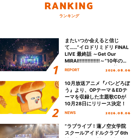
RANKING
ランキング
またいつか会えると信じ
て……“イロドリミドリ FINAL
LIVE 最終話 ～Get Our
MIRAI!!!!!!!!!!!!!!～”10年の活
動を経てファイナルを迎える
2026.08.06
REPORT
本公演をレポート
10月放送アニメ『パンどろぼ
う』より、OPテーマ＆EDテ
ーマを収録した主題歌CDが
10月28日にリリース決定！
2026.08.06
NEWS
“ラブライブ！蓮ノ空女学院
スクールアイドルクラブ 6th