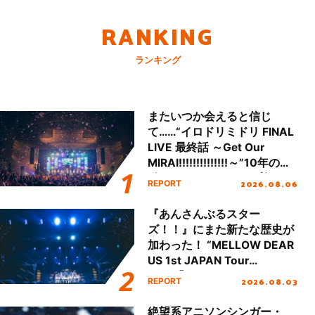
RANKING
ランキング
またいつか会えると信じ
て……“イロドリミドリ FINAL
LIVE 最終話 ～Get Our
MIRAI!!!!!!!!!!!!!!～”10年の活
動を経てファイナルを迎える
2026.08.06
REPORT
本公演をレポート
『あんさんぶるスター
ズ！！』にまた新たな歴史が
加わった！ “MELLOW DEAR
US 1st JAPAN Tour
Final「NICE to meet YOU
2026.08.03
REPORT
!!」Dear 横浜BUNTAI”をレポ
ート!!
絶望系アニソンシンガー・