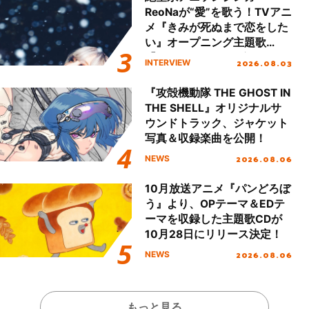
ReoNaが“愛”を歌う！TVアニ
メ『きみが死ぬまで恋をした
い』オープニング主題歌
「Amore」インタビュー
2026.08.03
INTERVIEW
『攻殻機動隊 THE GHOST IN
THE SHELL』オリジナルサ
ウンドトラック、ジャケット
写真＆収録楽曲を公開！
2026.08.06
NEWS
10月放送アニメ『パンどろぼ
う』より、OPテーマ＆EDテ
ーマを収録した主題歌CDが
10月28日にリリース決定！
2026.08.06
NEWS
もっと見る