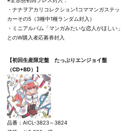
※全形態初回プレス封入：
・ナナヲアカリコレクション1コママンガステッ
カーその5（3種中1種ランダム封入）
・ミニアルバム「マンガみたいな恋人がほしい」
とのW購入者応募券封入
【初回生産限定盤 たっぷりエンジョイ盤
（CD+BD）】
品番：AICL-3823～3824