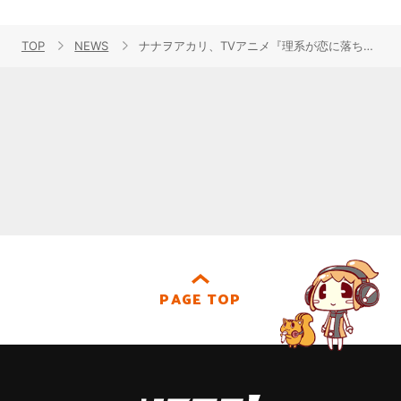
TOP
NEWS
ナナヲアカリ、TVアニメ『理系が恋に落ちたので証明してみた。』EDテーマ「チューリングラブ feat.Sou」TVサイズver.の先行配信がスタート！シングル「チューリングラブ feat.Sou / ピヨ」アニメ描きおろしJK&パッケージ収録内容も解禁！
PAGE TOP