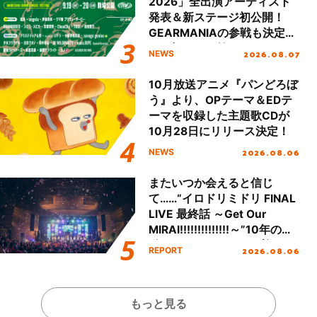
2026」全出演アーティスト
発表＆新ステージ初公開！
GEARMANIAの参戦も決定
し、初となる第3ステージの
2026.08.07
NEWS
全貌が明らかに！
10月放送アニメ『パンどろぼ
う』より、OPテーマ＆EDテ
ーマを収録した主題歌CDが
10月28日にリリース決定！
2026.08.06
NEWS
またいつか会えると信じ
て……“イロドリミドリ FINAL
LIVE 最終話 ～Get Our
MIRAI!!!!!!!!!!!!!!～”10年の活
動を経てファイナルを迎える
2026.08.06
REPORT
本公演をレポート
もっと見る