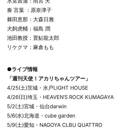
氷室菖蒲：雨宮 天
奏 言葉 ：原奈津子
棘田恵那：大森日雅
犬飼虎輔：福島 潤
池田教授：置鮎龍太郎
リケクマ：麻倉もも
●ライブ情報
「週刊天使！アカリちゃんツアー」
4/25(土)茨城・水戸LIGHT HOUSE
4/26(日)埼玉・HEAVEN’S ROCK KUMAGAYA
5/2(土)宮城・仙台darwin
5/6(水)北海道・cube garden
5/9(土)愛知・NAGOYA CLBU QUATTRO