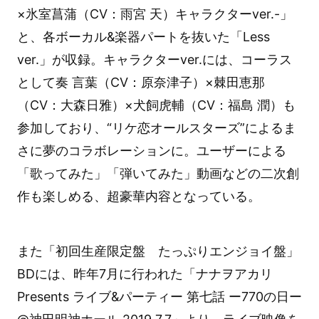
×氷室菖蒲（CV：雨宮 天）キャラクターver.-」
と、各ボーカル&楽器パートを抜いた「Less
ver.」が収録。キャラクターver.には、コーラス
として奏 言葉（CV：原奈津子）×棘田恵那
（CV：大森日雅）×犬飼虎輔（CV：福島 潤）も
参加しており、“リケ恋オールスターズ”によるま
さに夢のコラボレーションに。ユーザーによる
「歌ってみた」「弾いてみた」動画などの二次創
作も楽しめる、超豪華内容となっている。
また「初回生産限定盤 たっぷりエンジョイ盤」
BDには、昨年7月に行われた「ナナヲアカリ
Presents ライブ&パーティー 第七話 ー770の日ー