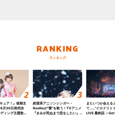
RANKING
ランキング
キュア！』後期主
絶望系アニソンシンガー・
またいつか会える
 9月30日発売決
ReoNaが“愛”を歌う！TVアニメ
て……“イロドリミドリ
ンディング主題歌
『きみが死ぬまで恋をしたい』
LIVE 最終話 ～Get 