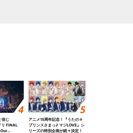
と信じ
アニメ15周年記念！『うたの☆
 FINAL
プリンスさまっ♪ マジLOVE』シ
Our
リーズの特別企画が続々決定！