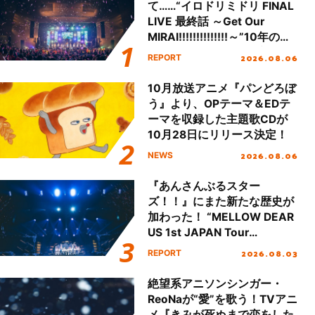
て……“イロドリミドリ FINAL
LIVE 最終話 ～Get Our
MIRAI!!!!!!!!!!!!!!～”10年の活
動を経てファイナルを迎える
2026.08.06
REPORT
本公演をレポート
10月放送アニメ『パンどろぼ
う』より、OPテーマ＆EDテ
ーマを収録した主題歌CDが
10月28日にリリース決定！
2026.08.06
NEWS
『あんさんぶるスター
ズ！！』にまた新たな歴史が
加わった！ “MELLOW DEAR
US 1st JAPAN Tour
Final「NICE to meet YOU
2026.08.03
REPORT
!!」Dear 横浜BUNTAI”をレポ
ート!!
絶望系アニソンシンガー・
ReoNaが“愛”を歌う！TVアニ
メ『きみが死ぬまで恋をした