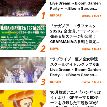
Live Dream ～Bloom Garden
Party～ ＜Bloom Garden
Party Stage／埼玉公演＞”
2026.08.07
REPORT
Day.2レポート！
「ナガノアニエラフェスタ
2026」全出演アーティスト
発表＆新ステージ初公開！
GEARMANIAの参戦も決定
し、初となる第3ステージの
2026.08.07
NEWS
全貌が明らかに！
“ラブライブ！蓮ノ空女学院
スクールアイドルクラブ 6th
Live Dream ～Bloom Garden
Party～ ＜Bloom Garden
Party Stage／埼玉公演＞”
2026.08.07
REPORT
Day.1レポート！
10月放送アニメ『パンどろぼ
う』より、OPテーマ＆EDテ
ーマを収録した主題歌CDが