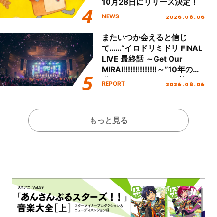
10月28日にリリース決定！
2026.08.06
NEWS
またいつか会えると信じ
て……“イロドリミドリ FINAL
LIVE 最終話 ～Get Our
MIRAI!!!!!!!!!!!!!!～”10年の活
動を経てファイナルを迎える
2026.08.06
REPORT
本公演をレポート
もっと見る