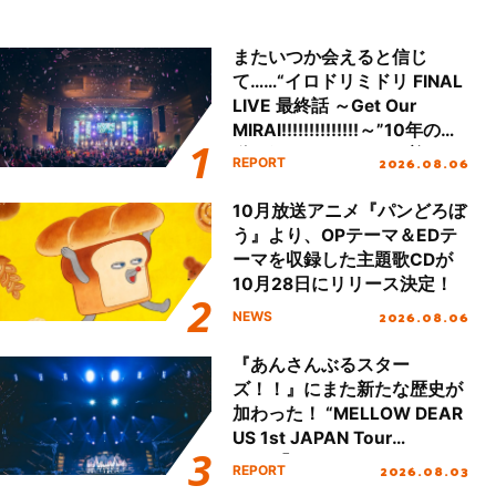
またいつか会えると信じ
て……“イロドリミドリ FINAL
LIVE 最終話 ～Get Our
MIRAI!!!!!!!!!!!!!!～”10年の活
動を経てファイナルを迎える
2026.08.06
REPORT
本公演をレポート
10月放送アニメ『パンどろぼ
う』より、OPテーマ＆EDテ
ーマを収録した主題歌CDが
10月28日にリリース決定！
2026.08.06
NEWS
『あんさんぶるスター
ズ！！』にまた新たな歴史が
加わった！ “MELLOW DEAR
US 1st JAPAN Tour
Final「NICE to meet YOU
2026.08.03
REPORT
!!」Dear 横浜BUNTAI”をレポ