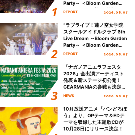
Party～ ＜Bloom Garden
Party Stage／埼玉公演＞”
2026.08.07
REPORT
Day.2レポート！
“ラブライブ！蓮ノ空女学院
スクールアイドルクラブ 6th
Live Dream ～Bloom Garden
Party～ ＜Bloom Garden
Party Stage／埼玉公演＞”
2026.08.07
REPORT
Day.1レポート！
「ナガノアニエラフェスタ
2026」全出演アーティスト
発表＆新ステージ初公開！
GEARMANIAの参戦も決定
し、初となる第3ステージの
2026.08.07
NEWS
全貌が明らかに！
10月放送アニメ『パンどろぼ
う』より、OPテーマ＆EDテ
ーマを収録した主題歌CDが
10月28日にリリース決定！