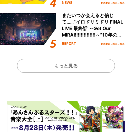
2026.08.06
NEWS
またいつか会えると信じ
て……“イロドリミドリ FINAL
LIVE 最終話 ～Get Our
MIRAI!!!!!!!!!!!!!!～”10年の活
動を経てファイナルを迎える
2026.08.06
REPORT
本公演をレポート
もっと見る