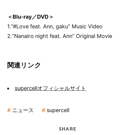
＜Blu-ray／DVD＞
1.“#Love feat. Ann, gaku” Music Video
2.“Nanairo night feat. Ann” Original Movie
関連リンク
supercellオフィシャルサイト
ニュース
supercell
SHARE