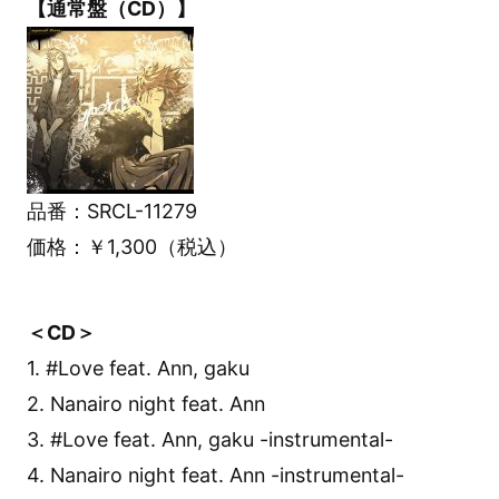
【通常盤（CD）】
品番：SRCL-11279
価格：￥1,300（税込）
＜CD＞
1. #Love feat. Ann, gaku
2. Nanairo night feat. Ann
3. #Love feat. Ann, gaku -instrumental-
4. Nanairo night feat. Ann -instrumental-