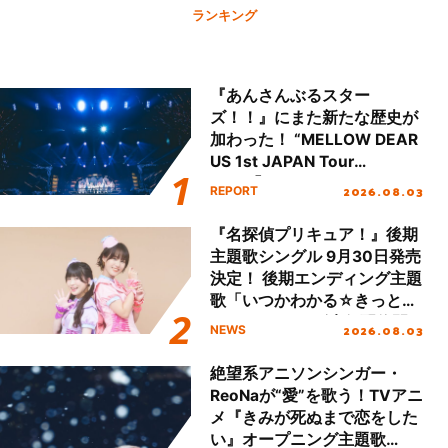
ランキング
『あんさんぶるスター
ズ！！』にまた新たな歴史が
加わった！ “MELLOW DEAR
US 1st JAPAN Tour
Final「NICE to meet YOU
2026.08.03
REPORT
!!」Dear 横浜BUNTAI”をレポ
ート!!
『名探偵プリキュア！』後期
主題歌シングル 9月30日発売
決定！ 後期エンディング主題
歌「いつかわかる☆きっとあ
える」TVサイズ先行配信開
2026.08.03
NEWS
始！
絶望系アニソンシンガー・
ReoNaが“愛”を歌う！TVアニ
メ『きみが死ぬまで恋をした
い』オープニング主題歌