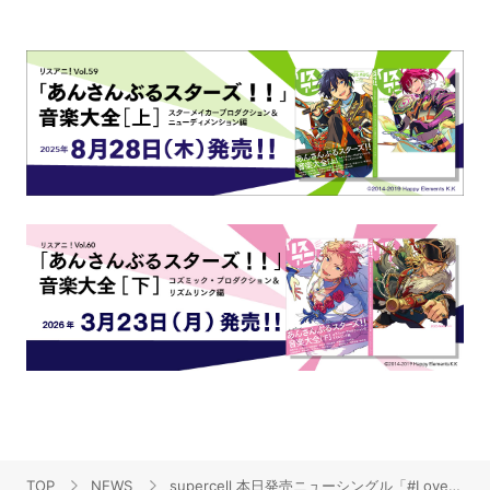
TOP
NEWS
supercell 本日発売ニューシングル「#Love feat. Ann, gaku」より、カップリング「Nanairo night feat. Ann」Original MovieをYouTubeにて公開開始！