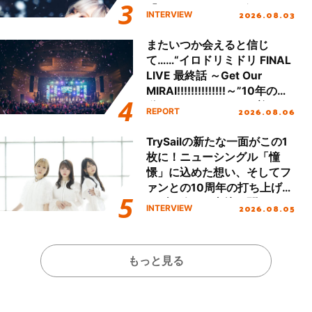
「Amore」インタビュー
2026.08.03
INTERVIEW
またいつか会えると信じ
て……“イロドリミドリ FINAL
LIVE 最終話 ～Get Our
MIRAI!!!!!!!!!!!!!!～”10年の活
動を経てファイナルを迎える
2026.08.06
REPORT
本公演をレポート
TrySailの新たな一面がこの1
枚に！ニューシングル「憧
憬」に込めた想い、そしてフ
ァンとの10周年の打ち上げラ
イブを終えた心境を聞いた。
2026.08.05
INTERVIEW
もっと見る