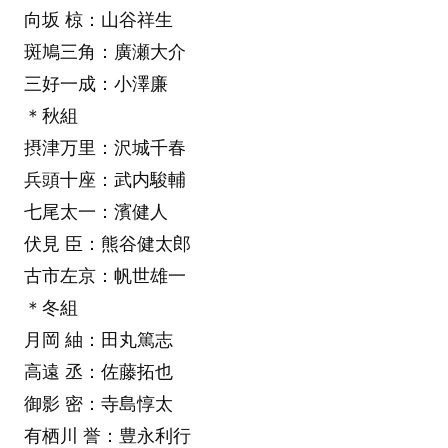
向坂 椋：山谷祥生
斑鳩三角：廣瀬大介
三好一成：小澤廉
＊秋組
摂津万里：沢城千春
兵頭十座：武内駿輔
七尾太一：濱健人
伏見 臣：熊谷健太郎
古市左京：帆世雄一
＊冬組
月岡 紬：田丸篤志
高遠 丞：佐藤拓也
御影 密：寺島惇太
有栖川 誉：豊永利行