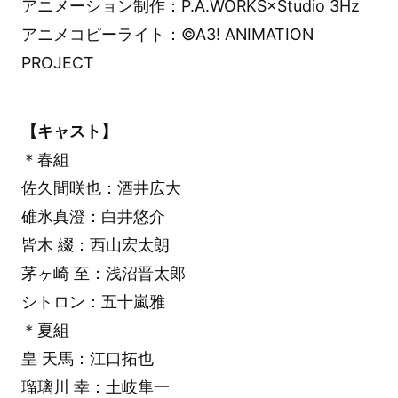
アニメーション制作：P.A.WORKS×Studio 3Hz
アニメコピーライト：©A3! ANIMATION
PROJECT
【キャスト】
＊春組
佐久間咲也：酒井広大
碓氷真澄：白井悠介
皆木 綴：西山宏太朗
茅ヶ崎 至：浅沼晋太郎
シトロン：五十嵐雅
＊夏組
皇 天馬：江口拓也
瑠璃川 幸：土岐隼一