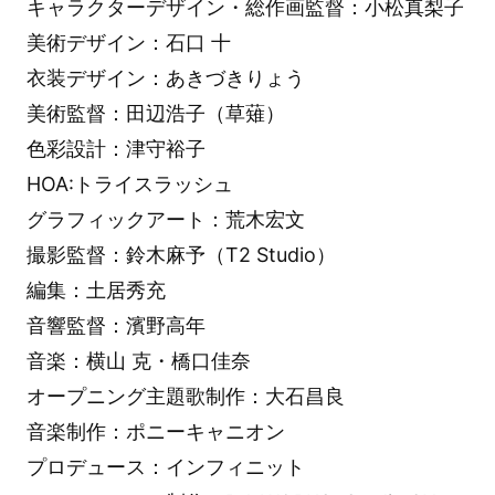
キャラクターデザイン・総作画監督：小松真梨子
美術デザイン：石口 十
衣装デザイン：あきづきりょう
美術監督：田辺浩子（草薙）
色彩設計：津守裕子
HOA:トライスラッシュ
グラフィックアート：荒木宏文
撮影監督：鈴木麻予（T2 Studio）
編集：土居秀充
音響監督：濱野高年
音楽：横山 克・橋口佳奈
オープニング主題歌制作：大石昌良
音楽制作：ポニーキャニオン
プロデュース：インフィニット