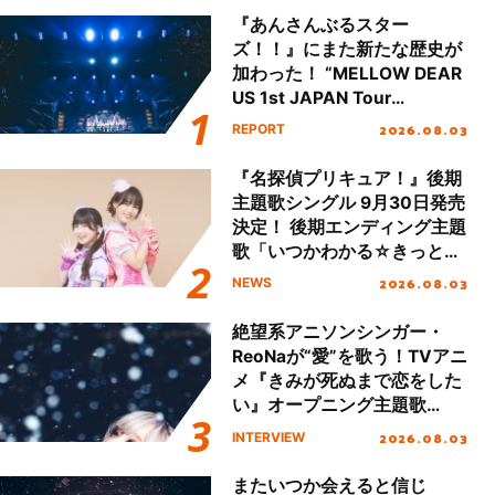
『あんさんぶるスター
ズ！！』にまた新たな歴史が
加わった！ “MELLOW DEAR
US 1st JAPAN Tour
Final「NICE to meet YOU
2026.08.03
REPORT
!!」Dear 横浜BUNTAI”をレポ
ート!!
『名探偵プリキュア！』後期
主題歌シングル 9月30日発売
決定！ 後期エンディング主題
歌「いつかわかる☆きっとあ
える」TVサイズ先行配信開
2026.08.03
NEWS
始！
絶望系アニソンシンガー・
ReoNaが“愛”を歌う！TVアニ
メ『きみが死ぬまで恋をした
い』オープニング主題歌
「Amore」インタビュー
2026.08.03
INTERVIEW
またいつか会えると信じ