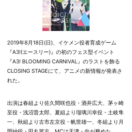
2019年8月18日(日)、イケメン役者育成ゲーム
『A3!(エースリー)』の初のフェス型イベント
『A3! BLOOMING CARNIVAL』のラストを飾る
CLOSING STAGEにて、アニメの新情報が発表さ
れた。
出演は春組より佐久間咲也役・酒井広大、茅ヶ崎
至役・浅沼晋太郎、夏組より瑠璃川幸役・土岐隼
一、秋組より古市左京役・帆世雄一、冬組より月
岡紬役・田丸篤志、MCは天津・向が務めた。