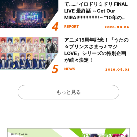
て……“イロドリミドリ FINAL
LIVE 最終話 ～Get Our
MIRAI!!!!!!!!!!!!!!～”10年の活
動を経てファイナルを迎える
2026.08.06
REPORT
本公演をレポート
アニメ15周年記念！『うたの
☆プリンスさまっ♪ マジ
LOVE』シリーズの特別企画
が続々決定！
2026.08.01
NEWS
もっと見る