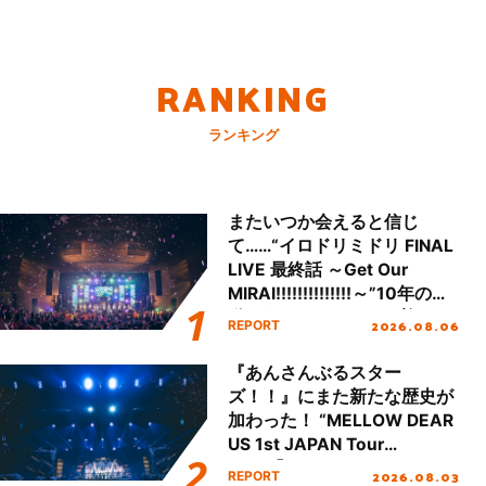
RANKING
ランキング
またいつか会えると信じ
て……“イロドリミドリ FINAL
LIVE 最終話 ～Get Our
MIRAI!!!!!!!!!!!!!!～”10年の活
動を経てファイナルを迎える
2026.08.06
REPORT
本公演をレポート
『あんさんぶるスター
ズ！！』にまた新たな歴史が
加わった！ “MELLOW DEAR
US 1st JAPAN Tour
Final「NICE to meet YOU
2026.08.03
REPORT