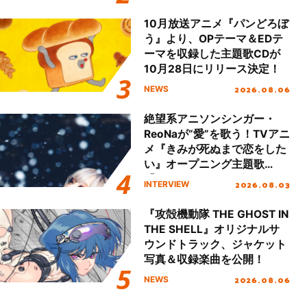
!!」Dear 横浜BUNTAI”をレポ
ート!!
10月放送アニメ『パンどろぼ
う』より、OPテーマ＆EDテ
ーマを収録した主題歌CDが
10月28日にリリース決定！
2026.08.06
NEWS
絶望系アニソンシンガー・
ReoNaが“愛”を歌う！TVアニ
メ『きみが死ぬまで恋をした
い』オープニング主題歌
「Amore」インタビュー
2026.08.03
INTERVIEW
『攻殻機動隊 THE GHOST IN
THE SHELL』オリジナルサ
ウンドトラック、ジャケット
写真＆収録楽曲を公開！
2026.08.06
NEWS