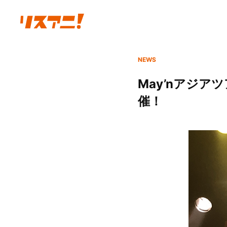
NEWS
May’nアジ
催！