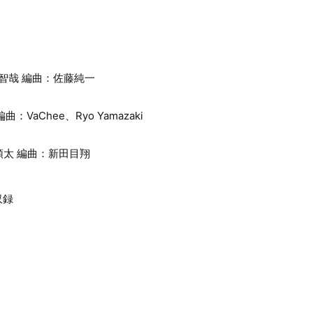
崎智哉 編曲：佐藤純一
VaChee、Ryo Yamazaki
野領太 編曲：新田目翔
収録