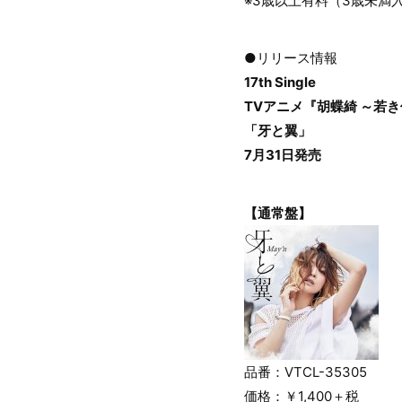
※3歳以上有料（3歳未満
●リリース情報
17th Single
TVアニメ『胡蝶綺 ～若
「牙と翼」
7月31日発売
【通常盤】
品番：VTCL-35305
価格：￥1,400＋税