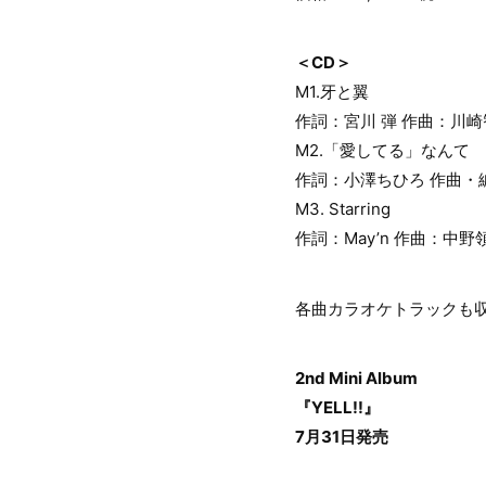
＜CD＞
M1.牙と翼
作詞：宮川 弾 作曲：川
M2.「愛してる」なんて
作詞：小澤ちひろ 作曲・編曲：
M3. Starring
作詞：May’n 作曲：中
各曲カラオケトラックも
2nd Mini Album
『YELL!!』
7月31日発売