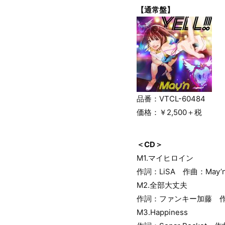
【通常盤】
品番：VTCL-60484
価格：￥2,500＋税
＜CD＞
M1.マイヒロイン
作詞：LiSA 作曲：May’
M2.全部大丈夫
作詞：ファンキー加藤 
M3.Happiness