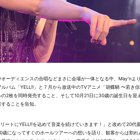
オーディエンスの合唱などまさに会場が一体となる中、May’nより改め
アルバム「YELL!!」と７月から放送中のTVアニメ「胡蝶騎 〜若
の2枚を同時発売すること、そして10月21日に30歳の誕生日を迎
催することを告知。
トリートにYELL!!を込めて音楽を続けていきます！」と改めて20
30歳になってすぐのホールツアーへの想いを語り、観客からは割れ