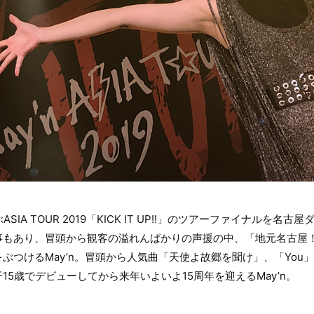
ASIA TOUR 2019「KICK IT UP!!」のツアーファイナルを
事もあり、冒頭から観客の溢れんばかりの声援の中、「地元名古屋
ぶつけるMay’n。冒頭から人気曲「天使よ故郷を聞け」、「You
15歳でデビューしてから来年いよいよ15周年を迎えるMay’n。