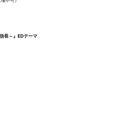
入場不可）
き信長～』EDテーマ