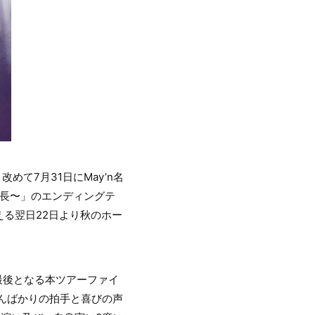
て7月31日にMay’n名
き信長〜」のエンディングテ
える翌日22日より秋のホー
代最後となる本ツアーファイ
んばかりの拍手と喜びの声