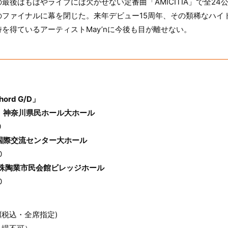
最後はもはやライブには欠かせない定番曲「AMICITIA」で全24
のファイナルに幕を閉じた。来年デビュー15周年、その類稀なハイ
を得ているアーティストMay’nに今後も目が離せない。
chord G/D」
川：神奈川県民ホール大ホール
0
阪国際交流センター大ホール
0
本特殊陶業市民会館ビレッジホール
0
(税込・全席指定)