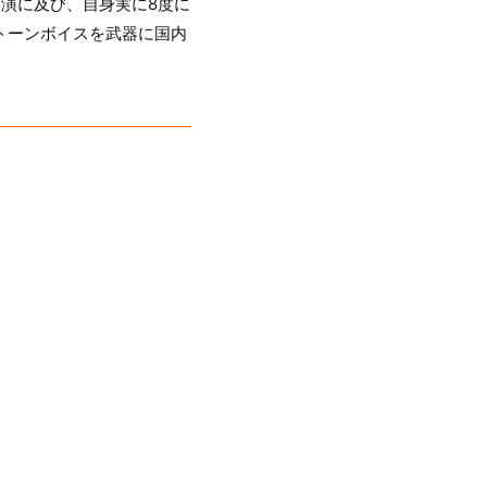
公演に及び、自身実に8度に
トーンボイスを武器に国内