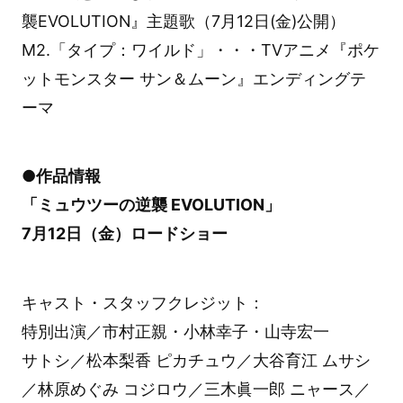
襲EVOLUTION』主題歌（7月12日(金)公開）
M2.「タイプ：ワイルド」・・・TVアニメ『ポケ
ットモンスター サン＆ムーン』エンディングテ
ーマ
●作品情報
「ミュウツーの逆襲 EVOLUTION」
7月12日（金）ロードショー
キャスト・スタッフクレジット：
特別出演／市村正親・小林幸子・山寺宏一
サトシ／松本梨香 ピカチュウ／大谷育江 ムサシ
／林原めぐみ コジロウ／三木眞一郎 ニャース／