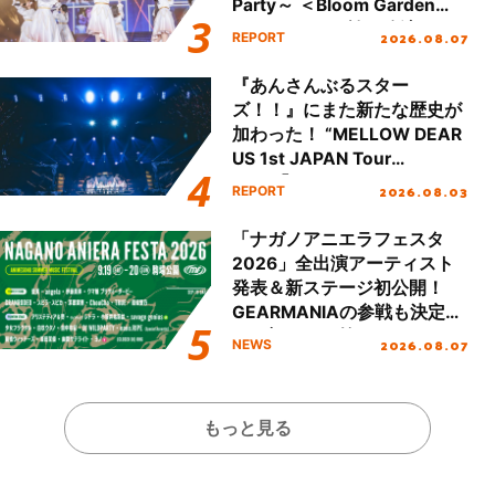
Party～ ＜Bloom Garden
Party Stage／埼玉公演＞”
2026.08.07
REPORT
Day.1レポート！
『あんさんぶるスター
ズ！！』にまた新たな歴史が
加わった！ “MELLOW DEAR
US 1st JAPAN Tour
Final「NICE to meet YOU
2026.08.03
REPORT
!!」Dear 横浜BUNTAI”をレポ
ート!!
「ナガノアニエラフェスタ
2026」全出演アーティスト
発表＆新ステージ初公開！
GEARMANIAの参戦も決定
し、初となる第3ステージの
2026.08.07
NEWS
全貌が明らかに！
もっと見る