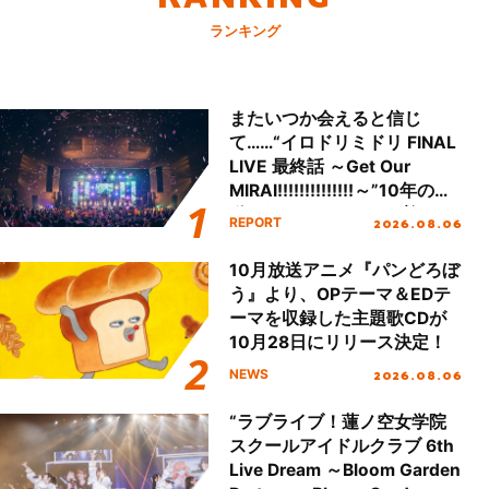
ランキング
またいつか会えると信じ
て……“イロドリミドリ FINAL
LIVE 最終話 ～Get Our
MIRAI!!!!!!!!!!!!!!～”10年の活
動を経てファイナルを迎える
2026.08.06
REPORT
本公演をレポート
10月放送アニメ『パンどろぼ
う』より、OPテーマ＆EDテ
ーマを収録した主題歌CDが
10月28日にリリース決定！
2026.08.06
NEWS
“ラブライブ！蓮ノ空女学院
スクールアイドルクラブ 6th
Live Dream ～Bloom Garden