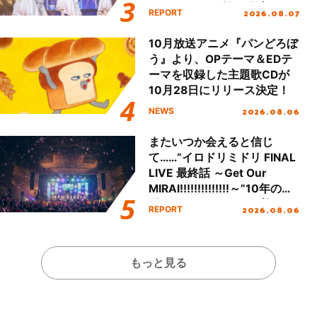
Party Stage／埼玉公演＞”
2026.08.07
REPORT
Day.1レポート！
10月放送アニメ『パンどろぼ
う』より、OPテーマ＆EDテ
ーマを収録した主題歌CDが
10月28日にリリース決定！
2026.08.06
NEWS
またいつか会えると信じ
て……“イロドリミドリ FINAL
LIVE 最終話 ～Get Our
MIRAI!!!!!!!!!!!!!!～”10年の活
動を経てファイナルを迎える
2026.08.06
REPORT
本公演をレポート
もっと見る