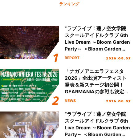
ランキング
“ラブライブ！蓮ノ空女学院
スクールアイドルクラブ 6th
Live Dream ～Bloom Garden
Party～ ＜Bloom Garden
Party Stage／埼玉公演＞”
2026.08.07
REPORT
Day.2レポート！
「ナガノアニエラフェスタ
2026」全出演アーティスト
発表＆新ステージ初公開！
GEARMANIAの参戦も決定
し、初となる第3ステージの
2026.08.07
NEWS
全貌が明らかに！
“ラブライブ！蓮ノ空女学院
スクールアイドルクラブ 6th
Live Dream ～Bloom Garden
Party～ ＜Bloom Garden