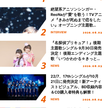
!!」Dear 横浜BUNTAI”をレポ
ート!!
絶望系アニソンシンガー・
ReoNaが“愛”を歌う！TVアニ
メ『きみが死ぬまで恋をした
い』オープニング主題歌
「Amore」インタビュー
2026.08.03
INTERVIEW
『名探偵プリキュア！』後期
主題歌シングル 9月30日発売
決定！ 後期エンディング主題
歌「いつかわかる☆きっとあ
える」TVサイズ先行配信開
2026.08.03
NEWS
始！
22/7、17thシングルが10月
21日に発売決定！新アーティ
ストビジュアル、BD収録内容
＆CD購入者特典も解禁！
2026.08.04
NEWS