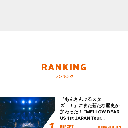
RANKING
ランキング
『あんさんぶるスター
ズ！！』にまた新たな歴史が
加わった！ “MELLOW DEAR
US 1st JAPAN Tour
Final「NICE to meet YOU
2026.08.03
REPORT