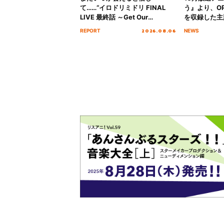
て……“イロドリミドリ FINAL
う』より、O
LIVE 最終話 ～Get Our
を収録した主題
MIRAI!!!!!!!!!!!!!!～”10年の活動
日にリリース
2026.08.06
REPORT
NEWS
を経てファイナルを迎える本公
演をレポート