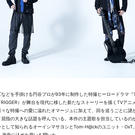
ズなどを手掛ける円谷プロが93年に制作した特撮ヒーロードラマ『
RIGGER）が舞台を現代に移した新たなストーリーを描くTVアニメ『S
様々な特撮への愛に溢れたオマージュに加えて、回を追うごとに謎
メ屈指の大きな話題を呼んでいる。本作の主題歌を担当しているの
として知られるオーイシマサヨシとTom-H@ckのユニット・OxT
や、楽曲に込めた思いを聞いた。