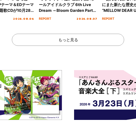
Pテーマ＆EDテーマ
ールアイドルクラブ 6th Live
にまた新たな歴史
歌CDが10月28
Dream ～Bloom Garden Party
“MELLOW DEAR U
決定！
～ ＜Bloom Garden Party
Tour Final「NICE
2026.08.06
2026.08.07
REPORT
REPORT
Stage／埼玉公演＞” Day.1レポ
!!」Dear 横浜BU
ート！
ト!!
もっと見る