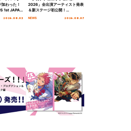
が加わった！
2026」全出演アーティスト発表
S 1st JAPAN
＆新ステージ初公開！
 to meet YOU
GEARMANIAの参戦も決定し、
2026.08.03
2026.08.07
NEWS
NTAI”をレポー
初となる第3ステージの全貌が明
らかに！