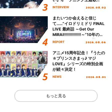
「Amore」インタビュー
2026.08.03
INTERVIEW
またいつか会えると信じ
て……“イロドリミドリ FINAL
LIVE 最終話 ～Get Our
MIRAI!!!!!!!!!!!!!!～”10年の活
動を経てファイナルを迎える
2026.08.06
REPORT
本公演をレポート
アニメ15周年記念！『うたの
☆プリンスさまっ♪ マジ
LOVE』シリーズの特別企画
が続々決定！
2026.08.01
NEWS
もっと見る