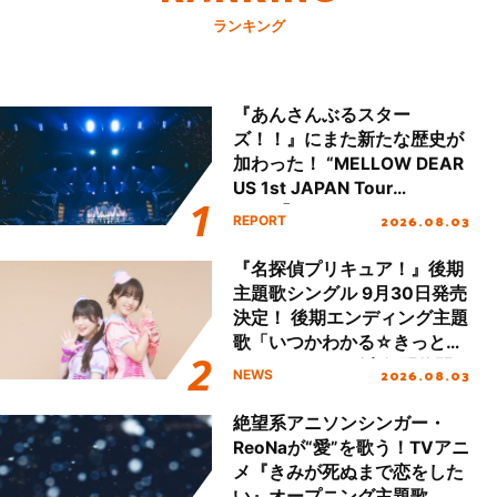
ランキング
『あんさんぶるスター
ズ！！』にまた新たな歴史が
加わった！ “MELLOW DEAR
US 1st JAPAN Tour
Final「NICE to meet YOU
2026.08.03
REPORT
!!」Dear 横浜BUNTAI”をレポ
ート!!
『名探偵プリキュア！』後期
主題歌シングル 9月30日発売
決定！ 後期エンディング主題
歌「いつかわかる☆きっとあ
える」TVサイズ先行配信開
2026.08.03
NEWS
始！
絶望系アニソンシンガー・
ReoNaが“愛”を歌う！TVアニ
メ『きみが死ぬまで恋をした
い』オープニング主題歌