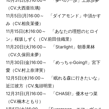
10月31日(水)16:00～ 「夢への一歩」上原歩夢
（CV.大西亜玖璃)
11月5日(月)16:00～ 「ダイアモンド」中須かす
み（CV.相良茉優）
11月15日(木)16:00～ 「あなたの理想のヒロイ
ン」桜坂しずく（CV.前田佳織里）
11月20日(火)16:00～ 「Starlight」朝香果林
（CV.久保田未夢）
11月30日(金)16:00～ 「めっちゃGoing!!」宮下
愛（CV.村上奈津実）
12月5日(水)16:00～ 「眠れる森に行きたいな」
近江彼方（CV.鬼頭明里）
12月31日(月)16:00～ 「CHASE!」優木せつ菜
（CV.楠木ともり）