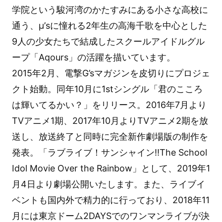
学院という駿河湾のかたすみにある小さな高校に
通う、μ’sに憧れる2年生の高海千歌を中心とした
9人の少女たちで結成したスクールアイドルグル
ープ「Aqours」の活躍を描いています。
2015年2月、電撃G’sマガジンを皮切りにプロジェ
クト始動。同年10月に1stシングル「君のこころ
は輝いてるかい？」をリリース。2016年7月より
TVアニメ1期、2017年10月よりTVアニメ2期を放
送し、放送終了と同時に完全新作劇場版の制作を
発表。「ラブライブ！サンシャイン!!The School
Idol Movie Over the Rainbow」として、2019年1
月4日より劇場公開いたします。また、ライブイ
ベントも国内外で精力的に行っており、2018年11
月には東京ドーム2DAYSでのワンマンライブが決