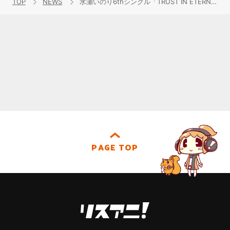
TOP
NEWS
水瀬いのり6thシングル「TRUST IN ETERNITY」、ライブBlu-ray「Inori Minase LIVE TOUR BLUE COMPASS」本日10月17日発売！MVフル＆全曲試聴動画公開！サブスク配信も解禁！
PAGE TOP