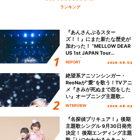
ランキング
『あんさんぶるスター
ズ！！』にまた新たな歴史が
加わった！ “MELLOW DEAR
US 1st JAPAN Tour
Final「NICE to meet YOU
2026.08.03
REPORT
!!」Dear 横浜BUNTAI”をレポ
ート!!
絶望系アニソンシンガー・
ReoNaが“愛”を歌う！TVアニ
メ『きみが死ぬまで恋をした
い』オープニング主題歌
「Amore」インタビュー
2026.08.03
INTERVIEW
『名探偵プリキュア！』後期
主題歌シングル 9月30日発売
決定！ 後期エンディング主題
歌「いつかわかる☆きっとあ