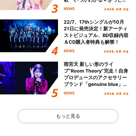
える」TVサイズ先行配信開
2026.08.03
NEWS
始！
22/7、17thシングルが10月
21日に発売決定！新アーティ
ストビジュアル、BD収録内容
＆CD購入者特典も解禁！
2026.08.04
NEWS
雨宮天 新しい形のライ
ブ”Room Theory”完走！自身
プロデュースのアクセサリー
ブランド「genuine blue」の
新作アクセサリー予約も開
2026.08.03
NEWS
始！
もっと見る