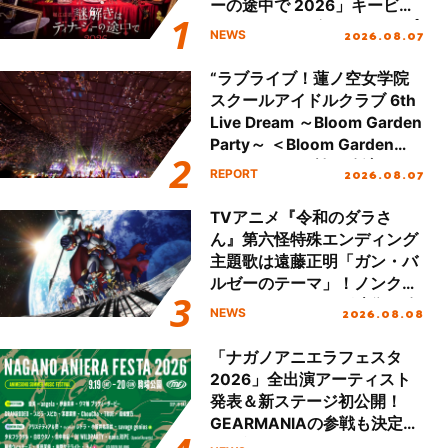
ーの途中で 2026」キービジ
ュアル＆グッズラインナップ
2026.08.07
NEWS
が公開！
“ラブライブ！蓮ノ空女学院
スクールアイドルクラブ 6th
Live Dream ～Bloom Garden
Party～ ＜Bloom Garden
Party Stage／埼玉公演＞”
2026.08.07
REPORT
Day.2レポート！
TVアニメ『令和のダラさ
ん』第六怪特殊エンディング
主題歌は遠藤正明「ガン・バ
ルゼーのテーマ」！ノンクレ
ジットエンディング映像も公
2026.08.08
NEWS
開！
「ナガノアニエラフェスタ
2026」全出演アーティスト
発表＆新ステージ初公開！
GEARMANIAの参戦も決定
し、初となる第3ステージの