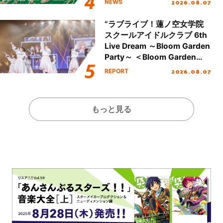
2026.08.07
NEWS
全貌が明らかに！
“ラブライブ！蓮ノ空女学院
スクールアイドルクラブ 6th
Live Dream ～Bloom Garden
Party～ ＜Bloom Garden
Party Stage／埼玉公演＞”
2026.08.07
REPORT
Day.1レポート！
もっと見る