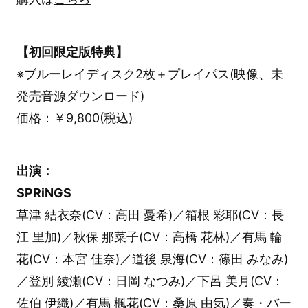
【初回限定版特典】
※ブルーレイディスク2枚＋プレイパス(映像、未
発売音源ダウンロード)
価格：￥9,800(税込)
出演：
SPRiNGS
草津 結衣奈(CV：高田 憂希)／箱根 彩耶(CV：長
江 里加)／秋保 那菜子(CV：高橋 花林)／有馬 輪
花(CV：本宮 佳奈)／道後 泉海(CV：篠田 みなみ)
／登別 綾瀬(CV：日岡 なつみ)／下呂 美月(CV：
佐伯 伊織)／有馬 楓花(CV：桑原 由気)／奏・バー