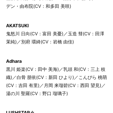
デン・由布院(CV：和多田 美咲)
AKATSUKI
鬼怒川 日向(CV：富田 美憂)／玉造 彗(CV：田澤
茉純)／別府 環綺(CV：岩橋 由佳)
Adhara
黒川 姫楽(CV：田中 美海)／乳頭 和(CV：三上 枝
織)／白骨 朋依(CV：新田 ひより)／こんぴら 桃萌
(CV：吉田 有里)／月岡 来瑠碧(CV：西田 望見)／
湯の川 聖羅(CV：野口 瑠璃子)
LUSHSTAR☆