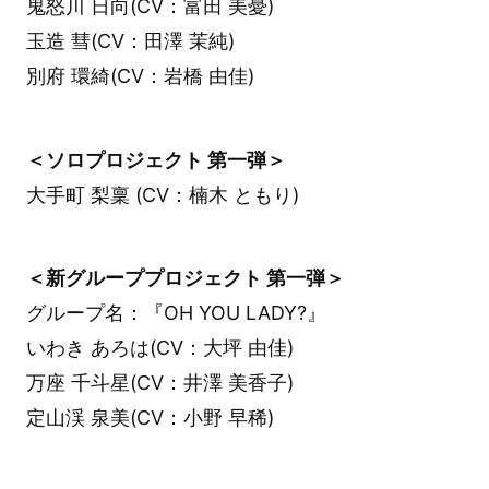
鬼怒川 日向(CV：富田 美憂)
玉造 彗(CV：田澤 茉純)
別府 環綺(CV：岩橋 由佳)
＜ソロプロジェクト 第一弾＞
大手町 梨稟 (CV：楠木 ともり)
＜新グループプロジェクト 第一弾＞
グループ名：『OH YOU LADY?』
いわき あろは(CV：大坪 由佳)
万座 千斗星(CV：井澤 美香子)
定山渓 泉美(CV：小野 早稀)