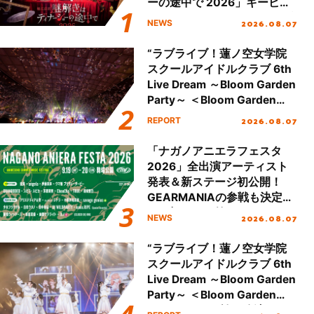
ーの途中で 2026」キービジ
ュアル＆グッズラインナップ
2026.08.07
NEWS
が公開！
“ラブライブ！蓮ノ空女学院
スクールアイドルクラブ 6th
Live Dream ～Bloom Garden
Party～ ＜Bloom Garden
Party Stage／埼玉公演＞”
2026.08.07
REPORT
Day.2レポート！
「ナガノアニエラフェスタ
2026」全出演アーティスト
発表＆新ステージ初公開！
GEARMANIAの参戦も決定
し、初となる第3ステージの
2026.08.07
NEWS
全貌が明らかに！
“ラブライブ！蓮ノ空女学院
スクールアイドルクラブ 6th
Live Dream ～Bloom Garden
Party～ ＜Bloom Garden
Party Stage／埼玉公演＞”