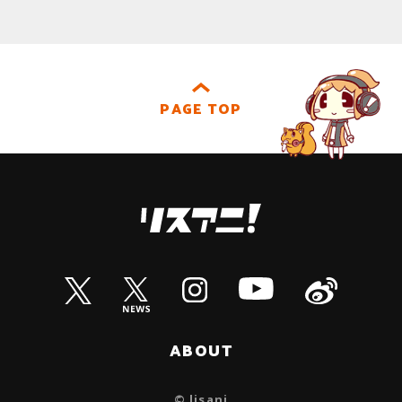
PAGE TOP
ABOUT
© lisani