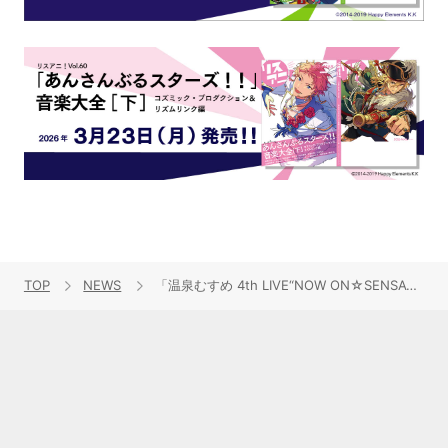
TOP
NEWS
「温泉むすめ 4th LIVE“NOW ON☆SENSATION!!”～聖夜にワッチョイナ Vol.2～」12月22日開催決定＆ファン待望の3rdライブのブルーレイディスクが発売決定！