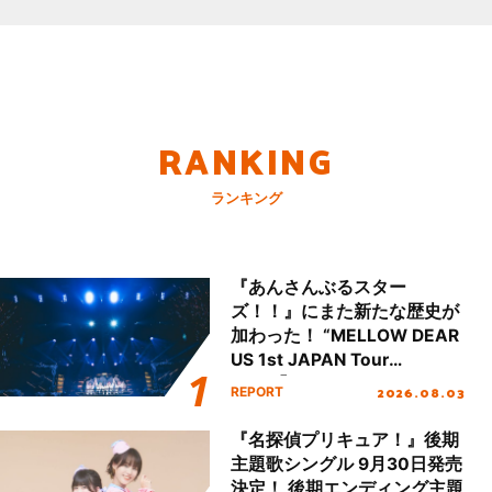
RANKING
ランキング
『あんさんぶるスター
ズ！！』にまた新たな歴史が
加わった！ “MELLOW DEAR
US 1st JAPAN Tour
Final「NICE to meet YOU
2026.08.03
REPORT
!!」Dear 横浜BUNTAI”をレポ
ート!!
『名探偵プリキュア！』後期
主題歌シングル 9月30日発売
決定！ 後期エンディング主題