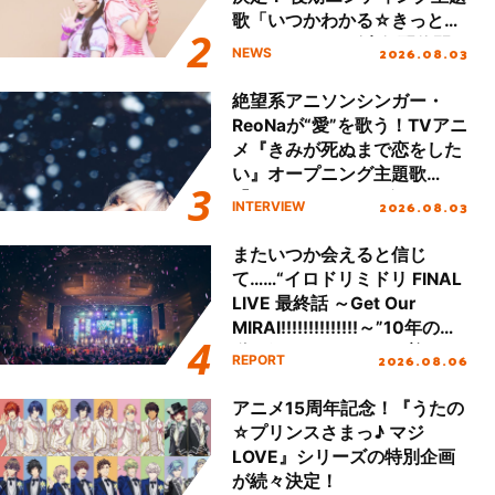
歌「いつかわかる☆きっとあ
える」TVサイズ先行配信開
2026.08.03
NEWS
始！
絶望系アニソンシンガー・
ReoNaが“愛”を歌う！TVアニ
メ『きみが死ぬまで恋をした
い』オープニング主題歌
「Amore」インタビュー
2026.08.03
INTERVIEW
またいつか会えると信じ
て……“イロドリミドリ FINAL
LIVE 最終話 ～Get Our
MIRAI!!!!!!!!!!!!!!～”10年の活
動を経てファイナルを迎える
2026.08.06
REPORT
本公演をレポート
アニメ15周年記念！『うたの
☆プリンスさまっ♪ マジ
LOVE』シリーズの特別企画
が続々決定！